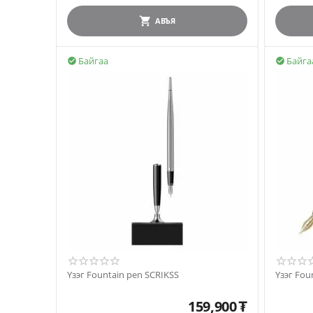
АВЪЯ
Байгаа
Байга


Үзэг Fountain pen SCRIKSS
Үзэг Fou
159,900
₮