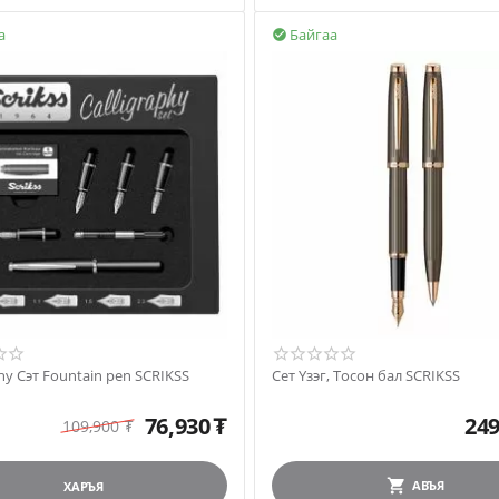
а
Байгаа

phy Сэт Fountain pen SCRIKSS
Сет Үзэг, Тосон бал SCRIKSS
76,930
₮
249
109,900
₮
АВЪЯ
ХАРЪЯ