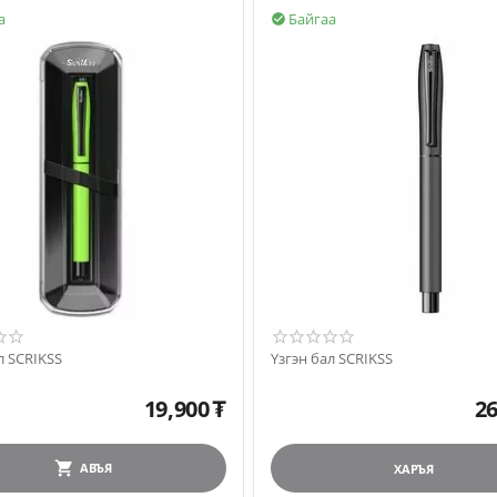
а
Байгаа

л SCRIKSS
Үзгэн бал SCRIKSS
19,900
₮
26
АВЪЯ
ХАРЪЯ