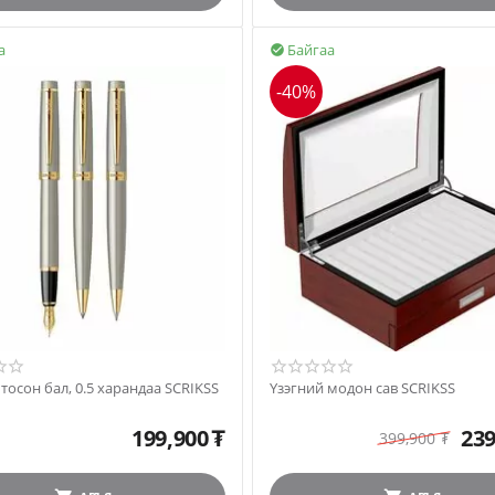
а
Байгаа

-40%
зэг, тосон бал, 0.5 харандаа SCRIKSS
Үзэгний модон сав SCRIKSS
199,900
₮
239
399,900
₮