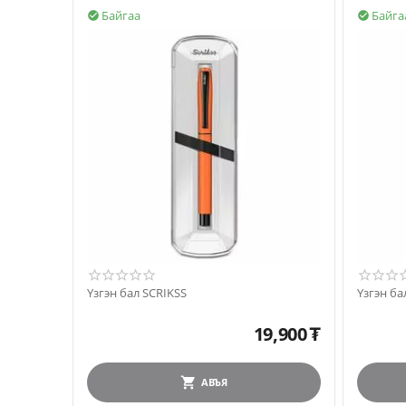
Байгаа
Байга


Үзгэн бал SCRIKSS
Үзгэн ба
19,900
₮
АВЪЯ