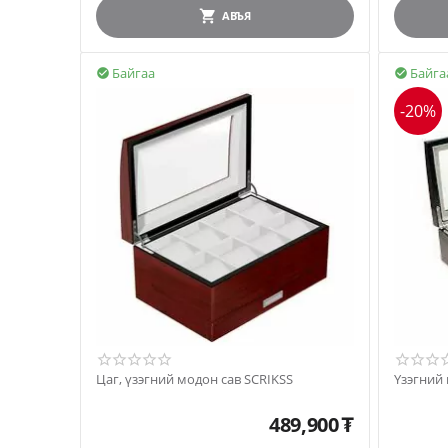
АВЪЯ
Байгаа
Байга


-20%
Цаг, үзэгний модон сав SCRIKSS
Үзэгний 
489,900
₮