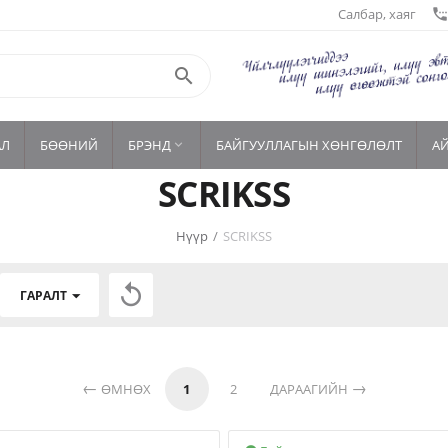
Салбар, хаяг
settings_phon

АЛ
БӨӨНИЙ
БРЭНД
БАЙГУУЛЛАГЫН ХӨНГӨЛӨЛТ
А

SCRIKSS
Нүүр
/
SCRIKSS

ГАРАЛТ
ӨМНӨХ
1
2
ДАРААГИЙН