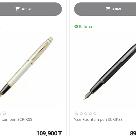
АВЪЯ
АВЪЯ
а
Байгаа

ntain pen SCRIKSS
Үзэг Fountain pen SCRIKSS
109,900
₮
89