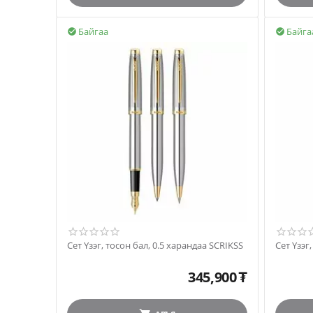
Байгаа
Байга


Сет Үзэг, тосон бал, 0.5 харандаа SCRIKSS
Сет Ү
345,900
₮