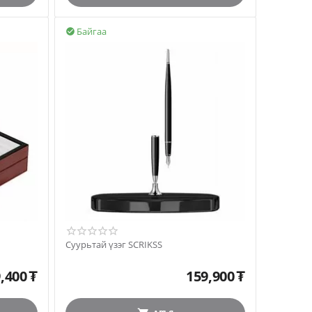
Байгаа

Суурьтай үзэг SCRIKSS
,400
₮
159,900
₮