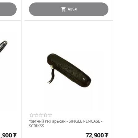
АВЪЯ
Үзэгний гэр арьсан - SINGLE PENCASE -
SCRIKSS
,900
₮
72,900
₮