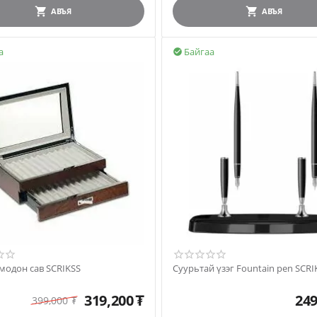
АВЪЯ
АВЪЯ
а
Байгаа

модон сав SCRIKSS
Суурьтай үзэг Fountain pen SCRI
319,200
₮
249
399,000
₮