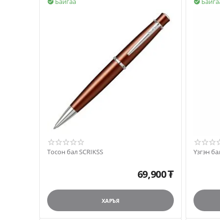
Байгаа
Байга


Тосон бал SCRIKSS
Үзгэн ба
69,900
₮
ХАРЪЯ