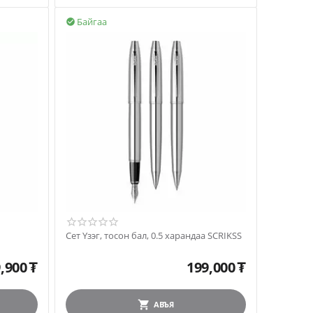
Байгаа

Сет Үзэг, тосон бал, 0.5 харандаа SCRIKSS
,900
₮
199,000
₮
АВЪЯ