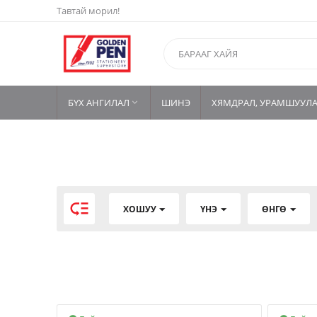
Тавтай морил!
БҮХ АНГИЛАЛ
ШИНЭ
ХЯМДРАЛ, УРАМШУУЛ


ХОШУУ
ҮНЭ
ӨНГӨ