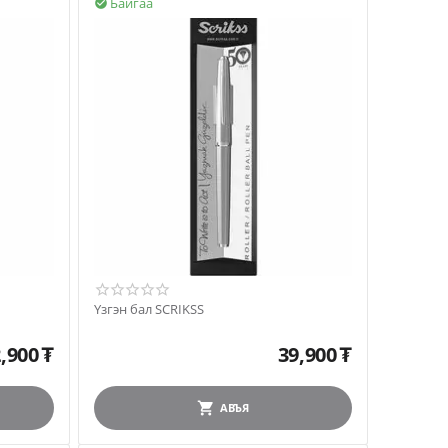
Байгаа

Үзгэн бал SCRIKSS
,900
₮
39,900
₮
АВЪЯ