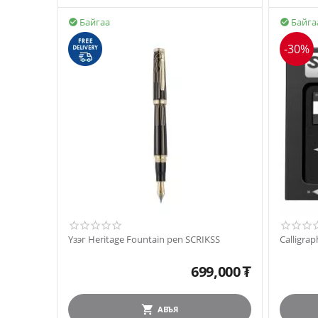
Байгаа
Байга


-30%
Үзэг Heritage Fountain pen SCRIKSS
Calligra
699,000
₮
АВЪЯ