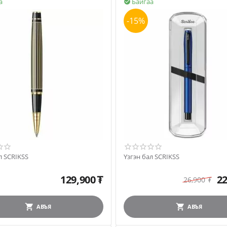
а
Байгаа

-15%
л SCRIKSS
Үзгэн бал SCRIKSS
129,900
₮
22
26,900
₮
АВЪЯ
АВЪЯ