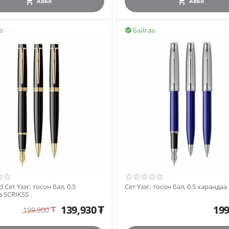
АВЪЯ
АВЪЯ
а
Байгаа

d Сет Үзэг, тосон бал, 0.5
Сет Үзэг, тосон бал, 0.5 харандаа
а SCRIKSS
139,930
₮
199
199,900
₮