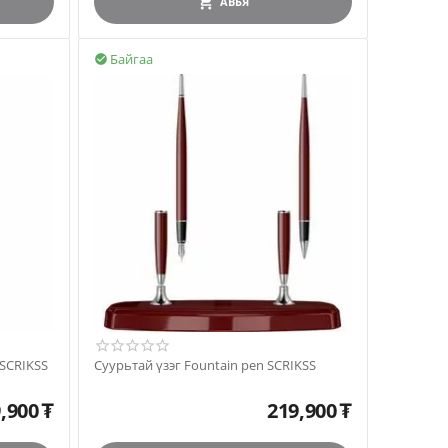
АВЪЯ
Байгаа

 SCRIKSS
Суурьтай үзэг Fountain pen SCRIKSS
,900
₮
219,900
₮