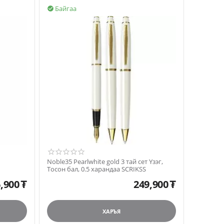
Байгаа

Noble35 Pearlwhite gold 3 тай сет Үзэг,
Тосон бал, 0.5 харандаа SCRIKSS
,900
₮
249,900
₮
ХАРЪЯ