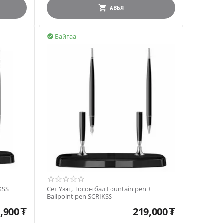
АВЪЯ
Байгаа

KSS
Сет Үзэг, Тосон бал Fountain pen +
Ballpoint pen SCRIKSS
,900
₮
219,000
₮