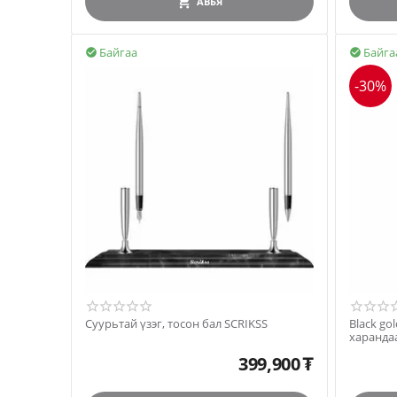
АВЪЯ
Байгаа
Байга


-30%
Суурьтай үзэг, тосон бал SCRIKSS
Black gol
харанда
399,900
₮