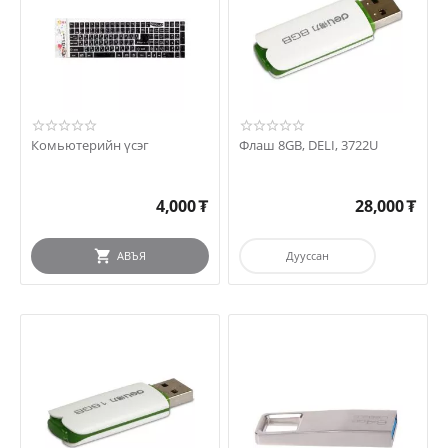
Комьютерийн үсэг
Флаш 8GB, DELI, 3722U
4,000
₮
28,000
₮
АВЪЯ
Дууссан