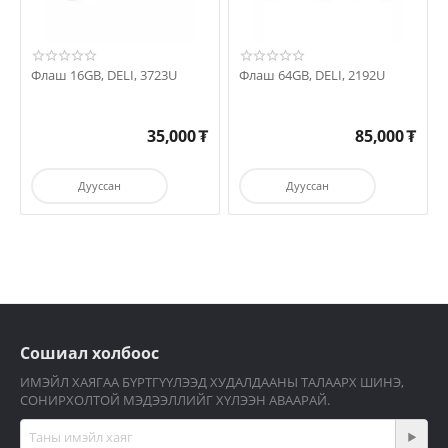
Флаш 16GB, DELI, 3723U
Флаш 64GB, DELI, 2192U
35,000
₮
85,000
₮
Дууссан
Дууссан
Сошиал холбоос
ИМЭЙЛ ХАЯГАА БҮРТГҮҮЛЭЭД ХУДАЛДААНЫ ТАЛААРХ ШИНЭ,
СОНИРХОЛТОЙ МЭДЭЭЛЛИЙГ ХҮЛЭЭН АВААРАЙ.