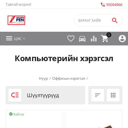
Тавтай морил!
settings_phone
95094966

0


directions_car



ЦЭС

Компьютерийн хэрэгсэл
Нүүр
/
Оффисын хэрэгсэл
/

Шүүлтүүрүүд


Байгаа
