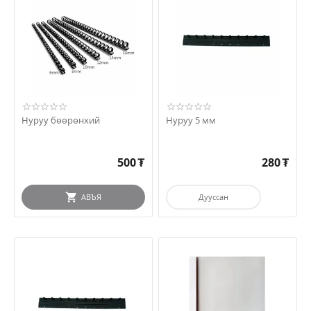
Нуруу бөөрөнхий
Нуруу 5 мм
500
₮
280
₮
АВЪЯ
Дууссан