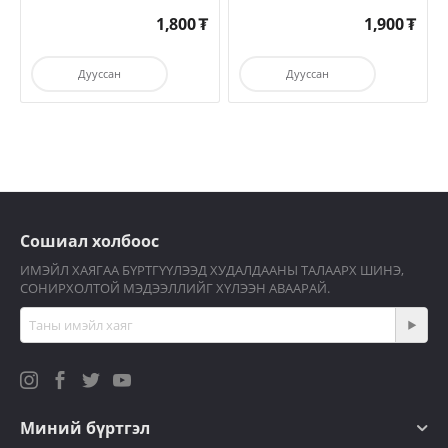
1,800
₮
1,900
₮
Дууссан
Дууссан
Сошиал холбоос
ИМЭЙЛ ХАЯГАА БҮРТГҮҮЛЭЭД ХУДАЛДААНЫ ТАЛААРХ ШИНЭ,
СОНИРХОЛТОЙ МЭДЭЭЛЛИЙГ ХҮЛЭЭН АВААРАЙ.
Миний бүртгэл