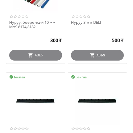
Нуруу, бөөрөнхий 10 мм,
Нуруу 3 мм DELI
MAS 8174,8182
300
₮
500
₮
АВЪЯ
АВЪЯ
Байгаа
Байгаа

