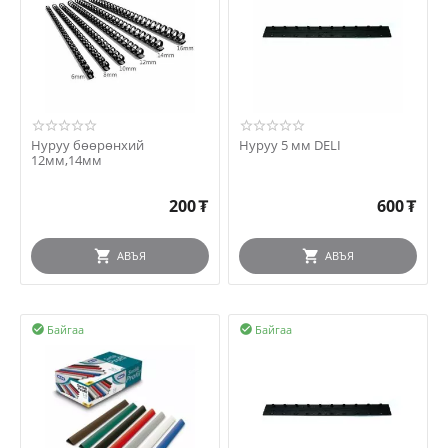
Нуруу бөөрөнхий
Нуруу 5 мм DELI
12мм,14мм
200
₮
600
₮
АВЪЯ
АВЪЯ
Байгаа
Байгаа

