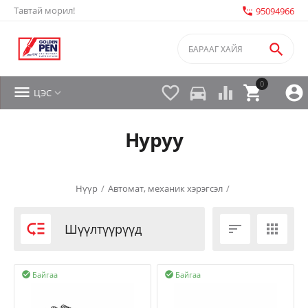
Тавтай морил!
settings_phone
95094966

0


directions_car



ЦЭС

Нуруу
Нүүр
/
Автомат, механик хэрэгсэл
/

Шүүлтүүрүүд


Байгаа
Байгаа

