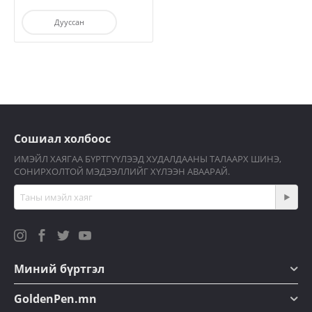
Дууссан
Сошиал холбоос
ИМЭЙЛ ХАЯГАА БҮРТГҮҮЛЭЭД ХУДАЛДААНЫ ТАЛААРХ ШИНЭ,
СОНИРХОЛТОЙ МЭДЭЭЛЛИЙГ ХҮЛЭЭН АВААРАЙ.
Миний бүртгэл
GoldenPen.mn