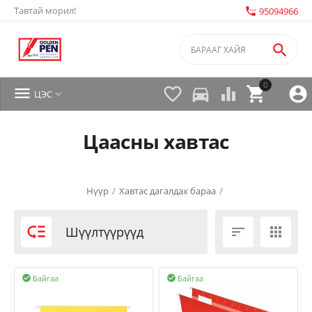
Тавтай морил!
settings_phone
95094966

0


directions_car



ЦЭС

Цаасны хавтас
Нүүр
/
Хавтас дагалдах бараа
/

Шүүлтүүрүүд


Байгаа
Байгаа

