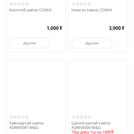
Кноптой хавтас COMIX
Нимгэн хавтас COMIX
1,000
₮
3,900
₮
Дууссан
Дууссан
Хавчаартай хавтас
Цахилгаантай хавтас
ADM95087 M&G
ADM94504 M&G
10ш дээш 1ш нь 1800₮