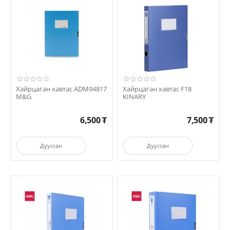
Хайрцаган хавтас ADM94817
Хайрцаган хавтас F18
M&G
KINARY
6,500
₮
7,500
₮
Дууссан
Дууссан