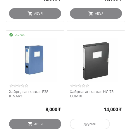
АВЪЯ
АВЪЯ
Байгаа

Хайрцаган хавтас F38
Хайрцаган хавтас HC-75
KINARY
COMIX
8,000
₮
14,000
₮
АВЪЯ
Дууссан