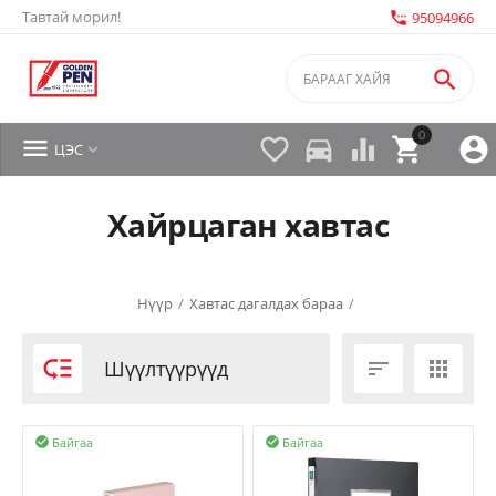
Тавтай морил!
settings_phone
95094966

0


directions_car



ЦЭС

Хайрцаган хавтас
Нүүр
/
Хавтас дагалдах бараа
/

Шүүлтүүрүүд


Байгаа
Байгаа

