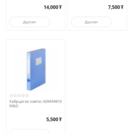
14,000
₮
7,500
₮
Дууссан
Дууссан
Хайрцаган хавтас ADM94816
M&G
5,500
₮