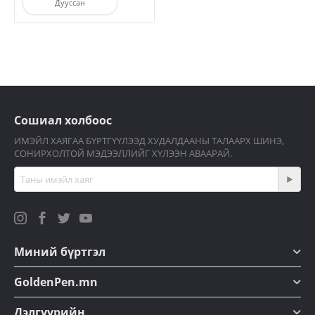
Дууссан
Сошиал холбоос
ИМЭЙЛ ХАЯГАА БҮРТГҮҮЛЭЭД ХУДАЛДААНЫ ТАЛААРХ ШИНЭ,
СОНИРХОЛТОЙ МЭДЭЭЛЛИЙГ ХҮЛЭЭН АВААРАЙ.
Миний бүртгэл
GoldenPen.mn
Дэлгүүрийн