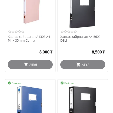
Хавтас хайрцаган A1303 A4
Хавтас хайрцаган А4 5602
Pink 35mm Comix
DELI
8,000
₮
8,500
₮
АВЪЯ
АВЪЯ
Байгаа
Байгаа

