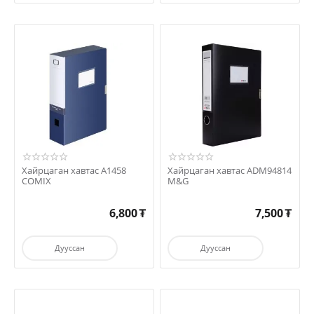
Хайрцаган хавтас A1458
Хайрцаган хавтас ADM94814
COMIX
M&G
6,800
₮
7,500
₮
Дууссан
Дууссан