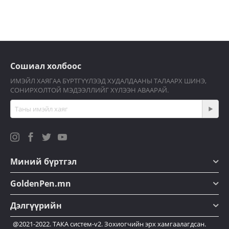
Сошиал холбоос
ИМЭЙЛ ХАЯГАА БҮРТГҮҮЛЭЭД ХУДАЛДААНЫ ТАЛААРХ ШИНЭ,
СОНИРХОЛТОЙ МЭДЭЭЛЛИЙГ ХҮЛЭЭН АВААРАЙ.
Миний бүртгэл
GoldenPen.mn
Дэлгүүрийн
@2021-2022. ТАКА систем-v2. Зохиогчийн эрх хамгаалагдсан.