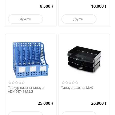
8,500
₮
10,000
₮
Дууссан
Дууссан
Тавиур цаасны тавиур
Тавиур цаасны MAS
ADM94741 M&G
25,000
₮
26,900
₮