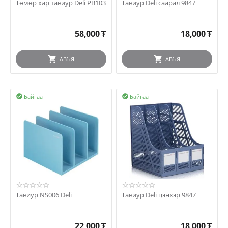
Төмөр хар тавиур Deli PB103
Тавиур Deli саарал 9847
58,000
₮
18,000
₮
АВЪЯ
АВЪЯ
Байгаа
Байгаа


Тавиур NS006 Deli
Тавиур Deli цэнхэр 9847
22,000
₮
18,000
₮