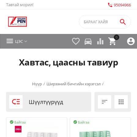
Тавтай морил!
settings_phone
95094966

0


directions_car



ЦЭС

Хавтас, цаасны тавиур
Нүүр
/
Ширээний бичгийн хэрэгсэл
/

Шүүлтүүрүүд


Байгаа
Байгаа

