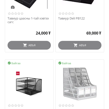
Тавиур цаасны 1-тай хэвтээ
Тавиур Deli PB122
сагс
24,000
₮
69,000
₮
АВЪЯ
АВЪЯ
Байгаа
Байгаа

