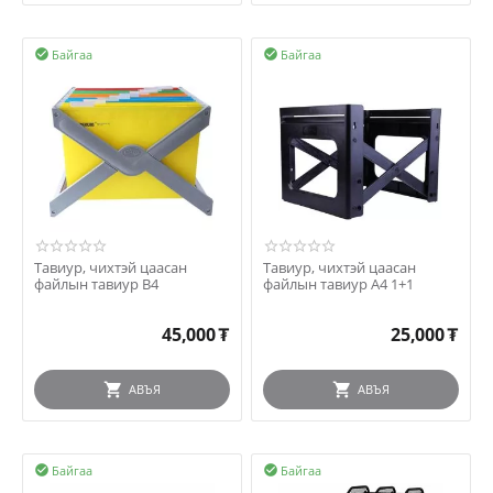
Байгаа
Байгаа


Тавиур, чихтэй цаасан
Тавиур, чихтэй цаасан
файлын тавиур B4
файлын тавиур А4 1+1
45,000
₮
25,000
₮
АВЪЯ
АВЪЯ
Байгаа
Байгаа

