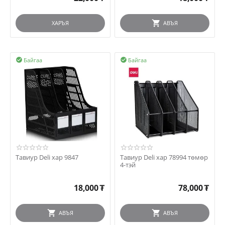
ХАРЪЯ
АВЪЯ
Байгаа
Байгаа


Тавиур Deli хар 9847
Тавиур Deli хар 78994 төмөр
4-тэй
18,000
₮
78,000
₮
АВЪЯ
АВЪЯ