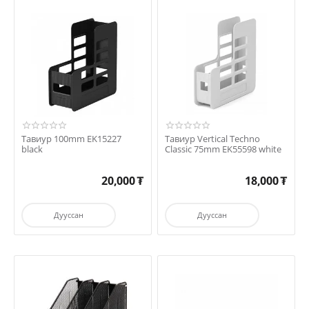
Тавиур 100mm EK15227
Тавиур Vertical Techno
black
Classic 75mm EK55598 white
20,000
₮
18,000
₮
Дууссан
Дууссан