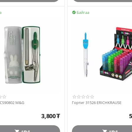
а
Байгаа

FCS90802 M&G
Гортиг 31526 ERICHKRAUSE
3,800
₮
5
АВЪЯ
АВЪЯ