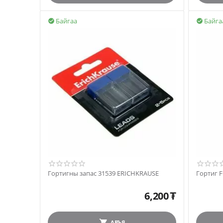
Байгаа
Байга


Гортигны запас 31539 ERICHKRAUSE
Гортиг 
6,200
₮
АВЪЯ