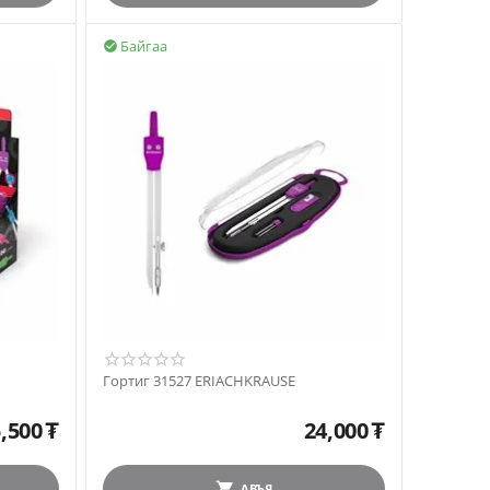
Байгаа

Гортиг 31527 ERIACHKRAUSE
,500
₮
24,000
₮
АВЪЯ