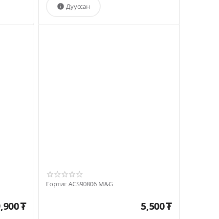
Дууссан

Гортиг ACS90806 M&G
,900
₮
5,500
₮