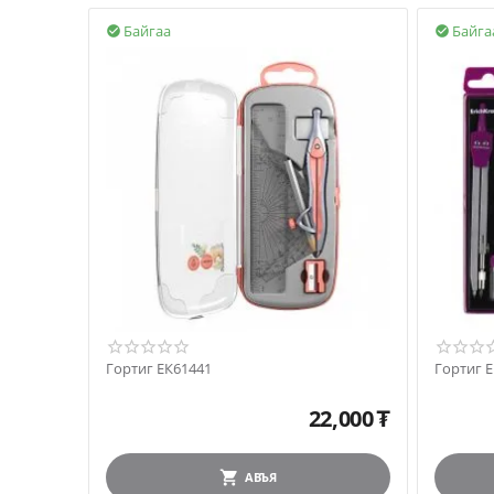
Байгаа
Байга


Гортиг ЕК61441
Гортиг 
22,000
₮
АВЪЯ