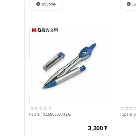
Дууссан
Д


Гортиг ACS90805 M&G
Гортиг 
3,200
₮