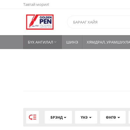
Тавтай морил!
БҮХ АНГИЛАЛ
ШИНЭ
ХЯМДРАЛ, УРАМШУУЛ


БРЭНД
ҮНЭ
ӨНГӨ