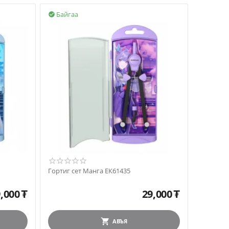
Байгаа

Гортиг сет Манга ЕК61435
,000
₮
29,000
₮
АВЪЯ