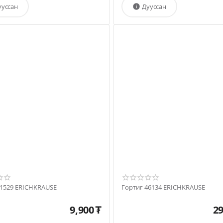
ууссан
Дууссан

31529 ERICHKRAUSE
Гортиг 46134 ERICHKRAUSE
9,900
₮
29