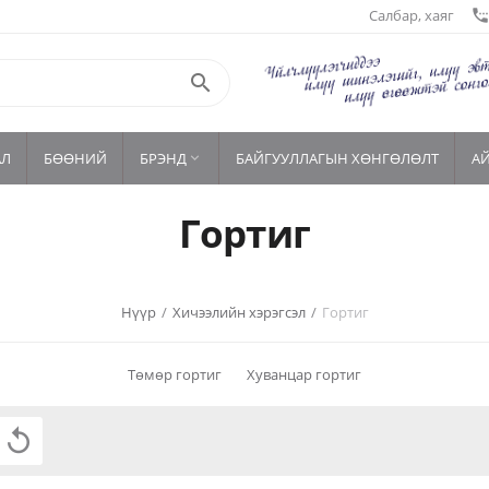
Салбар, хаяг
settings_phon

АЛ
БӨӨНИЙ
БРЭНД
БАЙГУУЛЛАГЫН ХӨНГӨЛӨЛТ
А

Гортиг
Нүүр
/
Хичээлийн хэрэгсэл
/
Гортиг
Төмөр гортиг
Хуванцар гортиг
