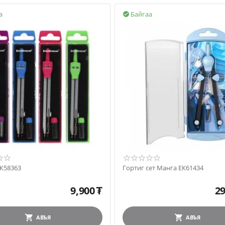
а
Байгаа

ЕК58363
Гортиг сет Манга ЕК61434
9,900
₮
29
АВЪЯ
АВЪЯ