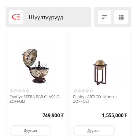

Шүүлтүүрүүд


Глобус SFERA BAR CLASSIC -
Глобус ARTICO - Apricot
ZOFFOLI
ZOFFOLI
749,900
₮
1,555,000
₮
Дууссан
Дууссан