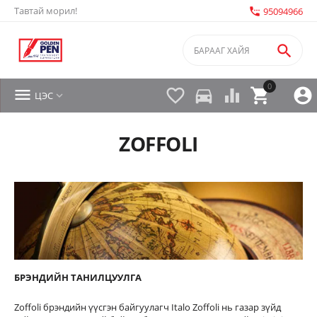
Тавтай морил!
settings_phone
95094966

0


directions_car



ЦЭС

ZOFFOLI
БРЭНДИЙН ТАНИЛЦУУЛГА
Zoffoli брэндийн үүсгэн байгуулагч Italo Zoffoli нь газар зүйд