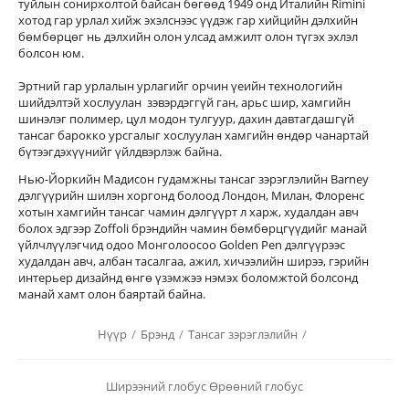
туйлын сонирхолтой байсан бөгөөд 1949 онд Италийн Rimini
хотод гар урлал хийж эхэлснээс үүдэж гар хийцийн дэлхийн
бөмбөрцөг нь дэлхийн олон улсад амжилт олон түгэх эхлэл
болсон юм.
Эртний гар урлалын урлагийг орчин үеийн технологийн
шийдэлтэй хослуулан зэвэрдэггүй ган, арьс шир, хамгийн
шинэлэг полимер, цул модон тулгуур, дахин давтагдашгүй
тансаг барокко урсгалыг хослуулан хамгийн өндөр чанартай
бүтээгдэхүүнийг үйлдвэрлэж байна.
Нью-Йоркийн Мадисон гудамжны тансаг зэрэглэлийн Barney
дэлгүүрийн шилэн хоргонд болоод Лондон, Милан, Флоренс
хотын хамгийн тансаг чамин дэлгүүрт л харж, худалдан авч
болох эдгээр Zoffoli брэндийн чамин бөмбөрцгүүдийг манай
үйлчлүүлэгчид одоо Монголоосоо Golden Pen дэлгүүрээс
худалдан авч, албан тасалгаа, ажил, хичээлийн ширээ, гэрийн
интерьер дизайнд өнгө үзэмжээ нэмэх боломжтой болсонд
манай хамт олон баяртай байна.
Нүүр
/
Брэнд
/
Тансаг зэрэглэлийн
/
Ширээний глобус
Өрөөний глобус