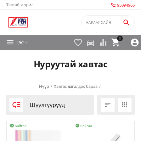
Тавтай морил!
settings_phone
95094966

0


directions_car



ЦЭС

Нуруутай хавтас
Нүүр
/
Хавтас дагалдах бараа
/

Шүүлтүүрүүд


Байгаа
Байгаа

