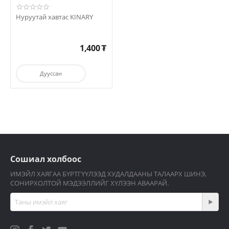
Нуруутай хавтас KINARY
1,400
₮
Дууссан
Сошиал холбоос
ИМЭЙЛ ХАЯГАА БҮРТГҮҮЛЭЭД ХУДАЛДААНЫ ТАЛААРХ ШИНЭ,
СОНИРХОЛТОЙ МЭДЭЭЛЛИЙГ ХҮЛЭЭН АВААРАЙ.