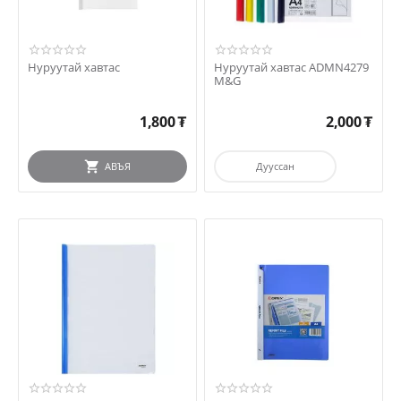
Нуруутай хавтас
Нуруутай хавтас ADMN4279
M&G
1,800
₮
2,000
₮
АВЪЯ
Дууссан