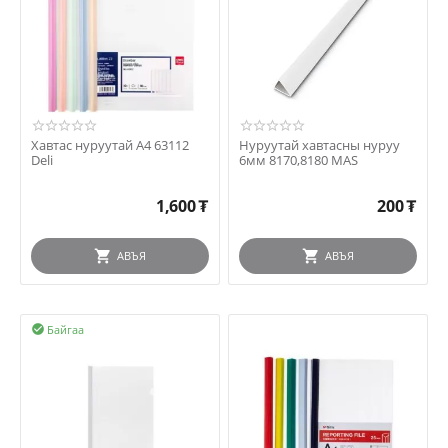
Хавтас нуруутай A4 63112
Нуруутай хавтасны нуруу
Deli
6мм 8170,8180 MAS
1,600
₮
200
₮
АВЪЯ
АВЪЯ
Байгаа
