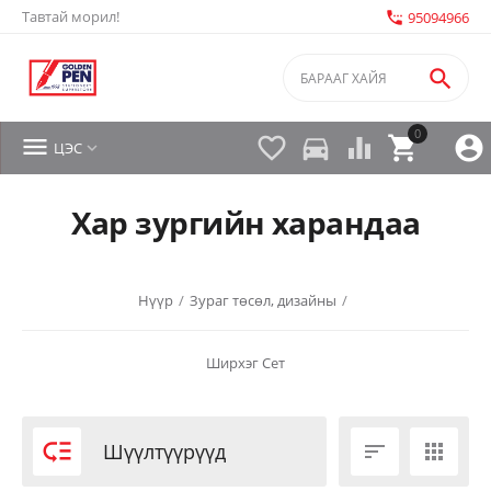
Тавтай морил!
settings_phone
95094966

0


directions_car



ЦЭС

Хар зургийн харандаа
Нүүр
/
Зураг төсөл, дизайны
/
Ширхэг
Сет

Шүүлтүүрүүд

