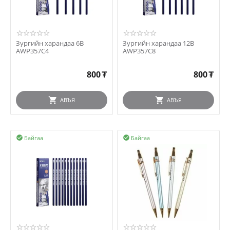
Зургийн харандаа 6B
Зургийн харандаа 12B
AWP357C4
AWP357C8
800
₮
800
₮
АВЪЯ
АВЪЯ
Байгаа
Байгаа

