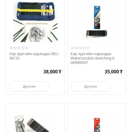
Хар зургийн харандаа DELI
Хар зургийн харандаа
58125
Watersoluble sketching 6
DERWENT
38,000
₮
35,000
₮
Дууссан
Дууссан