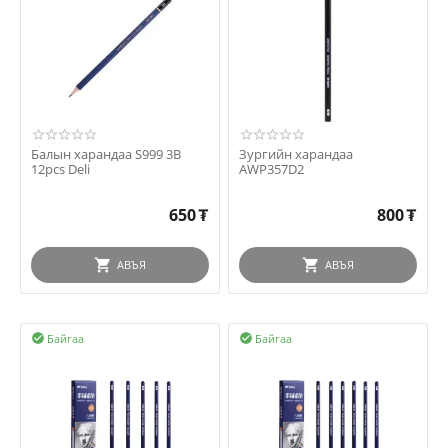
Балын харандаа S999 3B
Зургийн харандаа
12pcs Deli
AWP357D2
650
₮
800
₮
АВЪЯ
АВЪЯ
Байгаа
Байгаа

