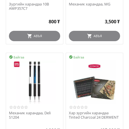
Зургийн харандаа 10B
Механик харандаа, MG
AWP357C7
800
₮
3,500
₮
АВЪЯ
АВЪЯ
Байгаа
Байгаа


Механик харандаа, Deli
Хар зургийн харандаа
S1204
Tinted Charcoal 24 DERWENT