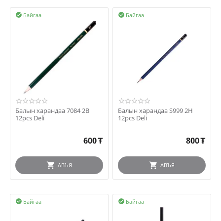
Байгаа
Байгаа


Балын харандаа 7084 2B
Балын харандаа S999 2H
12pcs Deli
12pcs Deli
600
₮
800
₮
АВЪЯ
АВЪЯ
Байгаа
Байгаа

