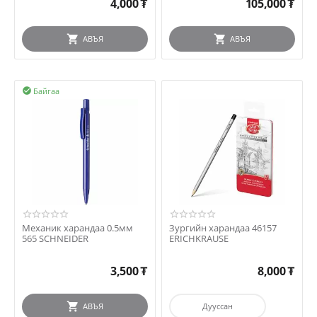
4,000
₮
105,000
₮
АВЪЯ
АВЪЯ
Байгаа

Механик харандаа 0.5мм
Зургийн харандаа 46157
565 SCHNEIDER
ERICHKRAUSE
3,500
₮
8,000
₮
АВЪЯ
Дууссан