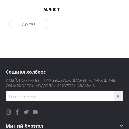
24,900
₮
Дууссан
Сошиал холбоос
ИМЭЙЛ ХАЯГАА БҮРТГҮҮЛЭЭД ХУДАЛДААНЫ ТАЛААРХ ШИНЭ,
СОНИРХОЛТОЙ МЭДЭЭЛЛИЙГ ХҮЛЭЭН АВААРАЙ.
Миний бүртгэл