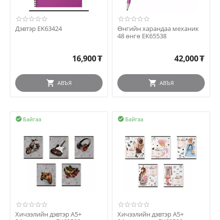
Дэвтэр EK63424
Өнгийн харандаа механик
48 өнгө EK65538
16,900
₮
42,000
₮
АВЪЯ
АВЪЯ
Байгаа
Байгаа


Хичээлийн дэвтэр A5+
Хичээлийн дэвтэр A5+