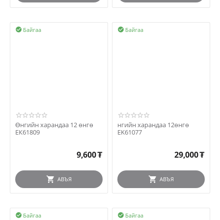
Байгаа
Байгаа


Өнгийн харандаа 12 өнгө
нгийн харандаа 12өнгө
ЕК61809
EK61077
9,600
₮
29,000
₮
АВЪЯ
АВЪЯ
Байгаа
Байгаа

