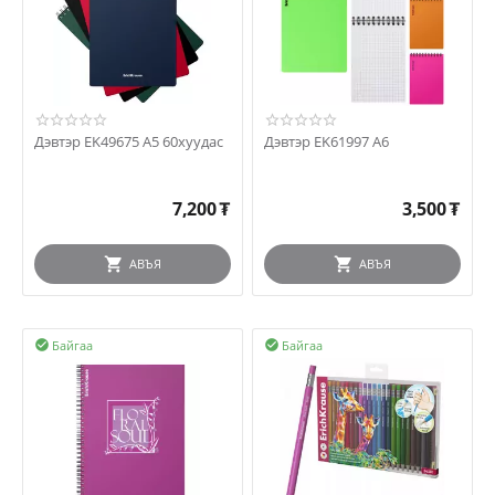
Дэвтэр EK49675 A5 60хуудас
Дэвтэр EK61997 А6
7,200
₮
3,500
₮
АВЪЯ
АВЪЯ
Байгаа
Байгаа

