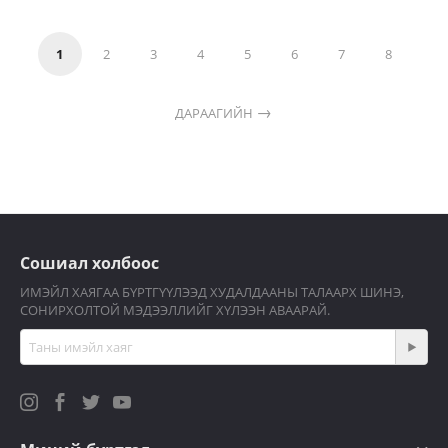
1
2
3
4
5
6
7
8
ДАРААГИЙН
Сошиал холбоос
ИМЭЙЛ ХАЯГАА БҮРТГҮҮЛЭЭД ХУДАЛДААНЫ ТАЛААРХ ШИНЭ,
СОНИРХОЛТОЙ МЭДЭЭЛЛИЙГ ХҮЛЭЭН АВААРАЙ.