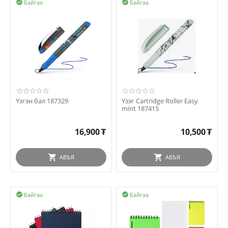
Байгаа
Байгаа


Үзгэн бал 187329
Үзэг Cartridge Roller Easy
mint 187415
16,900
₮
10,500
₮
АВЪЯ
АВЪЯ
Байгаа
Байгаа

