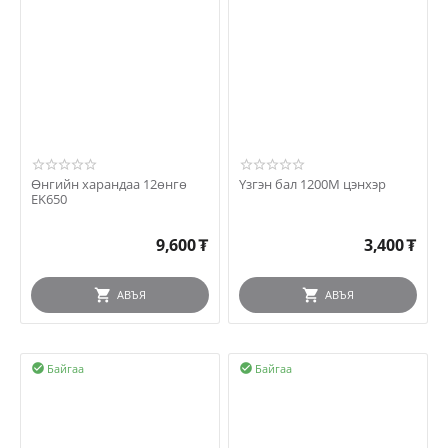
Өнгийн харандаа 12өнгө
Үзгэн бал 1200М цэнхэр
EK650
9,600
₮
3,400
₮
АВЪЯ
АВЪЯ
Байгаа
Байгаа

