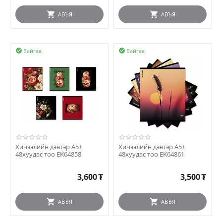
АВЪЯ
АВЪЯ
Байгаа
Байгаа


Хичээлийн дэвтэр A5+
Хичээлийн дэвтэр A5+
48хуудас тоо EK64858
48хуудас тоо EK64861
3,600
₮
3,500
₮
АВЪЯ
АВЪЯ