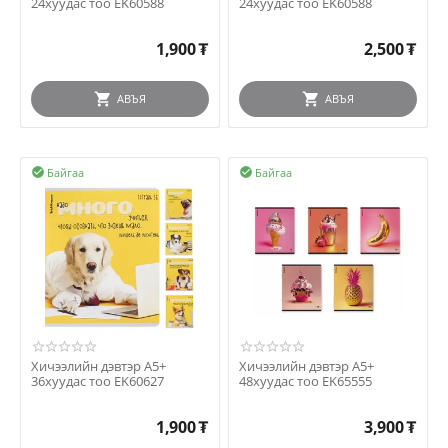
24хуудас тоо EK60588
24хуудас тоо EK60588
1,900
₮
2,500
₮
АВЪЯ
АВЪЯ
Байгаа
Байгаа


Хичээлийн дэвтэр A5+
Хичээлийн дэвтэр A5+
36хуудас тоо EK60627
48хуудас тоо EK65555
1,900
₮
3,900
₮