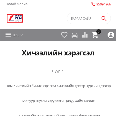
Тавтай морил!
settings_phone
95094966

0


directions_car



ЦЭС

Хичээлийн хэрэгсэл
Нүүр
/
Ном
Хичээлийн бичих хэрэгсэл
Хичээлийн дэвтэр
Зургийн дэвтэр
Баллуур
Шугам
Үзүүрлэгч
Цавуу
Хайч
Хавтас
Хичээлийн цүнх, үзэгний сав,
Урлах бүтээгдэхүүн