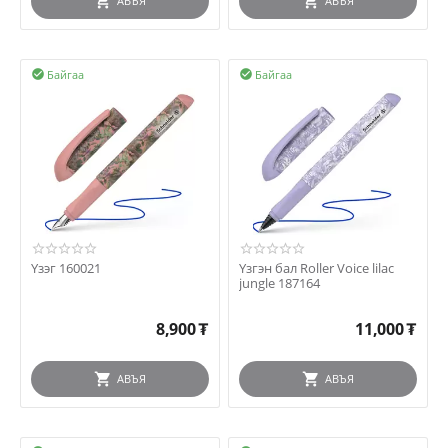
АВЪЯ
АВЪЯ
Байгаа
Байгаа


Үзэг 160021
Үзгэн бал Roller Voice lilac
jungle 187164
8,900
₮
11,000
₮
АВЪЯ
АВЪЯ