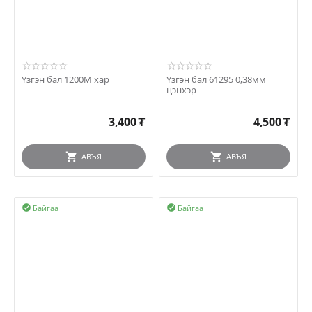
Үзгэн бал 1200М хар
Үзгэн бал 61295 0,38мм
цэнхэр
3,400
₮
4,500
₮
АВЪЯ
АВЪЯ
Байгаа
Байгаа

