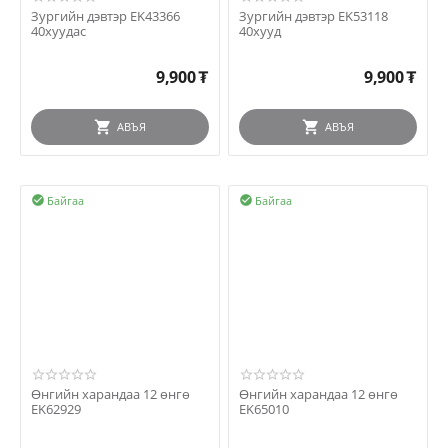
Зургийн дэвтэр EK43366
Зургийн дэвтэр EK53118
40хуудас
40хууд
9,900
₮
9,900
₮
АВЪЯ
АВЪЯ
Байгаа
Байгаа


Өнгийн харандаа 12 өнгө
Өнгийн харандаа 12 өнгө
EK62929
EK65010