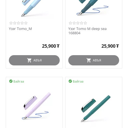
Үзэг Tomo_M
Үзэг Tomo M deep sea
168804
25,900
₮
25,900
₮
АВЪЯ
АВЪЯ
Байгаа
Байгаа

