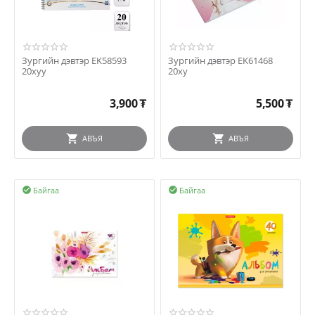
Зургийн дэвтэр EK58593
Зургийн дэвтэр EK61468
20хуу
20ху
3,900
₮
5,500
₮
АВЪЯ
АВЪЯ
Байгаа
Байгаа

