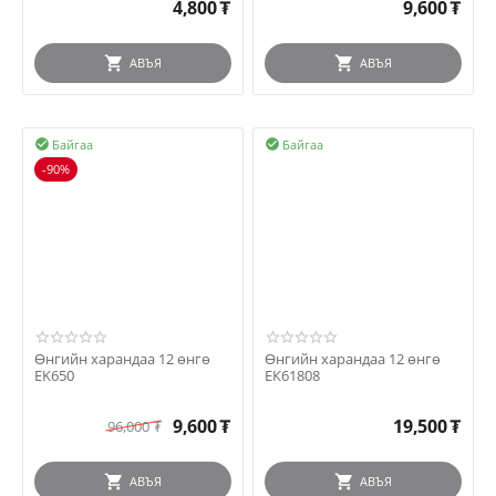
4,800
₮
9,600
₮
АВЪЯ
АВЪЯ
Байгаа
Байгаа


-90%
Өнгийн харандаа 12 өнгө
Өнгийн харандаа 12 өнгө
EK650
ЕК61808
9,600
₮
19,500
₮
96,000
₮
АВЪЯ
АВЪЯ