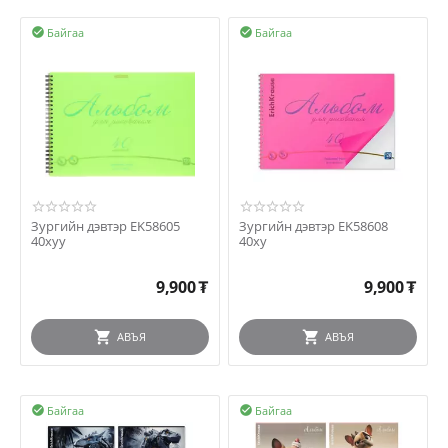
Байгаа
Байгаа


Зургийн дэвтэр EK58605
Зургийн дэвтэр EK58608
40хуу
40ху
9,900
₮
9,900
₮
АВЪЯ
АВЪЯ
Байгаа
Байгаа

