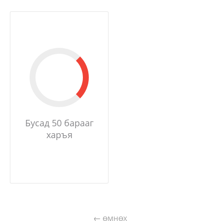
Бусад 50 барааг
харъя
ӨМНӨХ