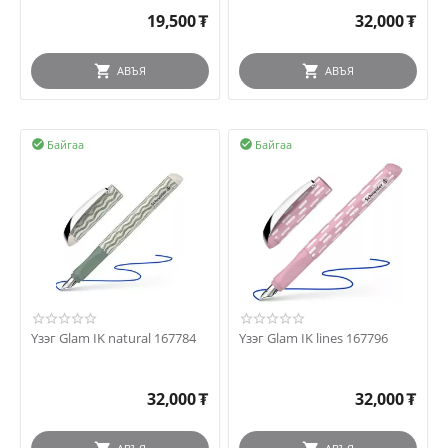
19,500
₮
32,000
₮
АВЪЯ
АВЪЯ
Байгаа
Байгаа


Үзэг Glam IK natural 167784
Үзэг Glam IK lines 167796
32,000
₮
32,000
₮