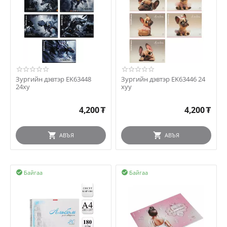
Зургийн дэвтэр EK63448
Зургийн дэвтэр EK63446 24
24ху
хуу
4,200
₮
4,200
₮
АВЪЯ
АВЪЯ
Байгаа
Байгаа

