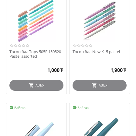
Тосон бал Tops 505F 150520
Тосон бал New K15 pastel
Pastel assorted
1,000
₮
1,900
₮
АВЪЯ
АВЪЯ
Байгаа
Байгаа

