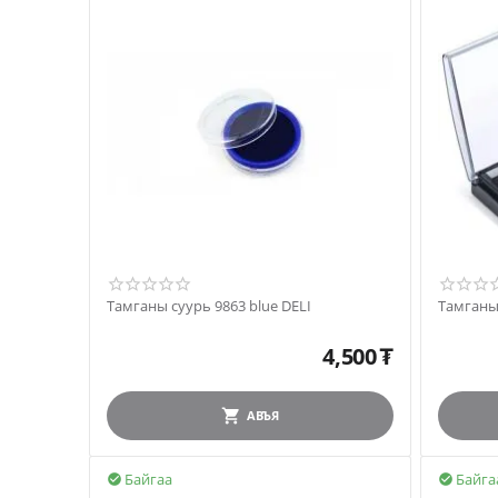
Тамганы суурь 9863 blue DELI
4,500
₮
АВЪЯ
Байгаа
Байга

