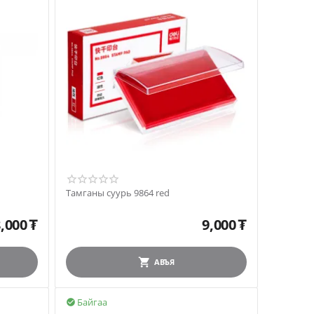
Тамганы суурь 9864 red
,000
₮
9,000
₮
АВЪЯ
Байгаа
