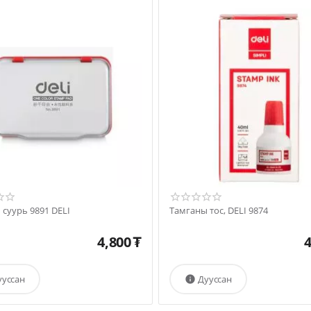
суурь 9891 DELI
Тамганы тос, DELI 9874
4,800
₮
4
ууссан
Дууссан
