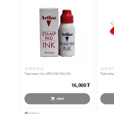
Тамганы тос, ARTLINE ESA-2N
Тамганы 
16,000
₮
АВЪЯ
Байгаа
