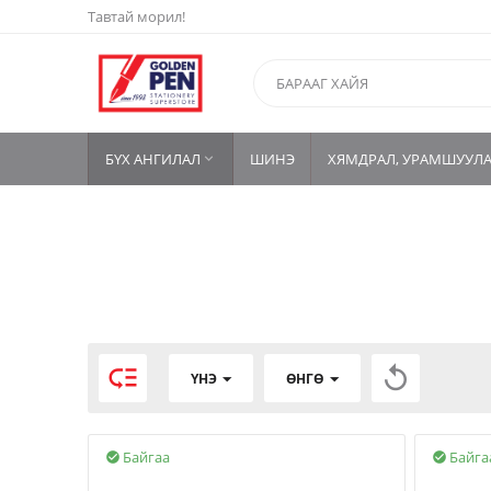
Тавтай морил!
БҮХ АНГИЛАЛ
ШИНЭ
ХЯМДРАЛ, УРАМШУУЛ



ҮНЭ
ӨНГӨ
Байгаа
Байга

