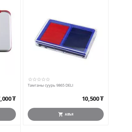
Тамганы суурь 9865 DELI
,000
₮
10,500
₮
АВЪЯ