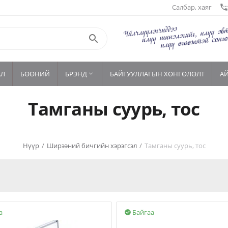
Салбар, хаяг
settings_phon

АЛ
БӨӨНИЙ
БРЭНД
БАЙГУУЛЛАГЫН ХӨНГӨЛӨЛТ
А

Тамганы суурь, тос
Нүүр
/
Ширээний бичгийн хэрэгсэл
/
Тамганы суурь, тос
а
Байгаа
