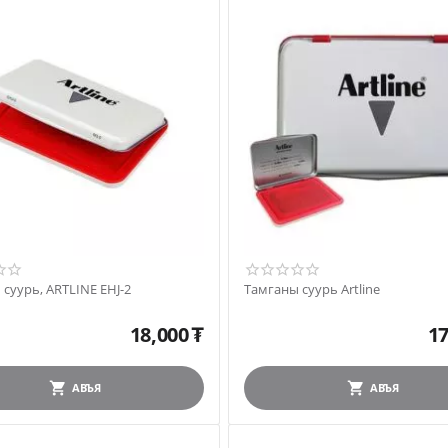
суурь, ARTLINE EHJ-2
Тамганы суурь Artline
18,000
₮
17
АВЪЯ
АВЪЯ