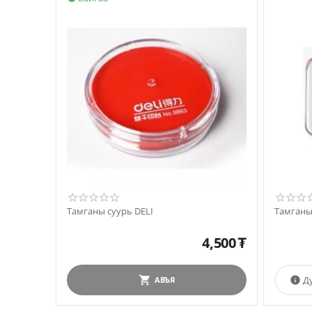
Тамганы суурь DELI
Тамганы 
4,500
₮
Д
АВЪЯ
