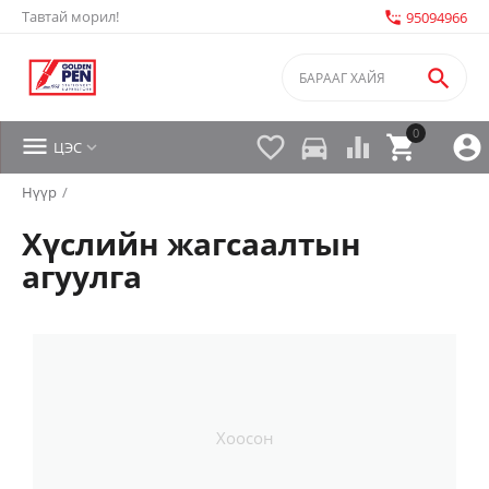
Тавтай морил!
settings_phone
95094966

0


directions_car



ЦЭС

Нүүр
/
Хүслийн жагсаалтын
агуулга
Хоосон