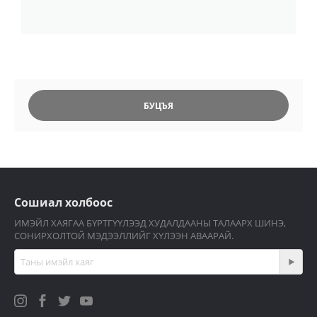
БУЦЪЯ
Сошиал холбоос
ИМЭЙЛ ХАЯГАА БҮРТГҮҮЛЭЭД ХУДАЛДААНЫ ТАЛААРХ ШИНЭ,
СОНИРХОЛТОЙ МЭДЭЭЛЛИЙГ ХҮЛЭЭН АВААРАЙ.