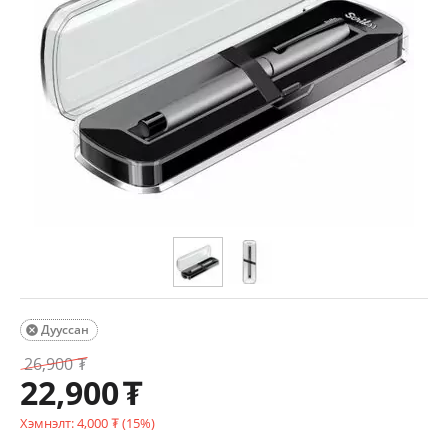
Дууссан

26,900
₮
22,900
₮
Хэмнэлт:
4,000
₮
(
15
%)