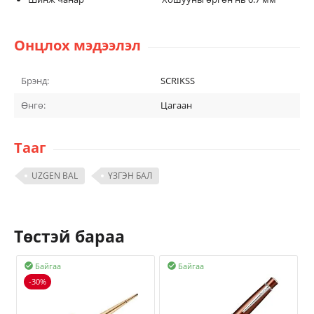
Онцлох мэдээлэл
Брэнд:
SCRIKSS
Өнгө:
Цагаан
Тааг
UZGEN BAL
ҮЗГЭН БАЛ
Төстэй бараа
Байгаа
Байгаа


-30%