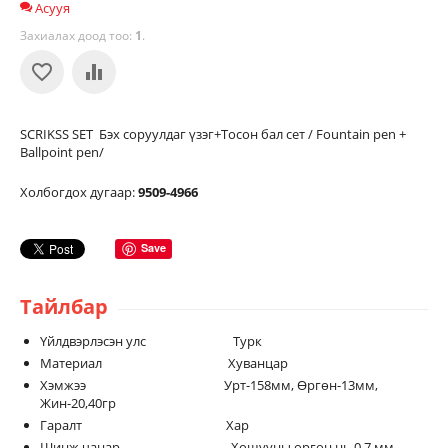
Асууя
Захиалах доод тоо:
1
.
SCRIKSS SET Бэх соруулдаг үзэг+Тосон бал сет / Fountain pen +
Ballpoint pen/
Холбогдох дугаар:
9509-4966
Save
Тайлбар
Үйлдвэрлэсэн улс Турк
Материал Хуванцар
Хэмжээ Урт-158мм, Өргөн-13мм,
Жин-20,40гр
Гаралт Хар
Шинж чанар Хошууны өргөн нь 0.7 мм