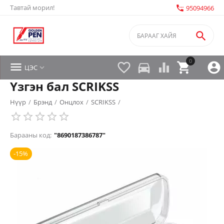
Тавтай морил!
settings_phone
95094966

0


directions_car



ЦЭС

Үзгэн бал SCRIKSS
Нүүр
/
Брэнд
/
Онцлох
/
SCRIKSS
/
Барааны код:
"8690187386787"
-15%