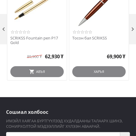

SCRIKSS Fountain pen P17
Тосон бал SCRIKSS
Gold
62,930
₮
69,900
₮
89,900
₮
АВЪЯ
ХАРЪЯ
Сошиал холбоос
ИМЭЙЛ ХАЯГАА БҮРТГҮҮЛЭЭД ХУДАЛДААНЫ ТАЛААРХ ШИНЭ,
СОНИРХОЛТОЙ МЭДЭЭЛЛИЙГ ХҮЛЭЭН АВААРАЙ.