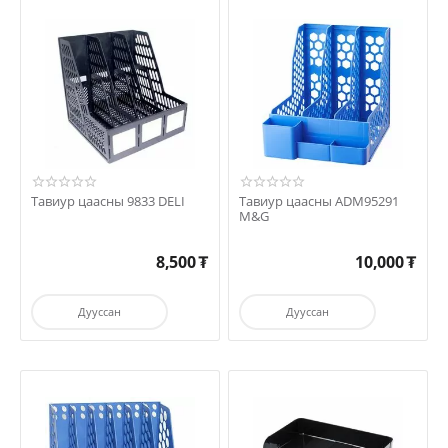
Тавиур цаасны 9833 DELI
Тавиур цаасны ADM95291
M&G
8,500
₮
10,000
₮
Дууссан
Дууссан