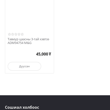
Тавиур цаасны 3-тай хэвтээ
ADM94754 M&G
45,000
₮
Дууссан
Сошиал холбоос