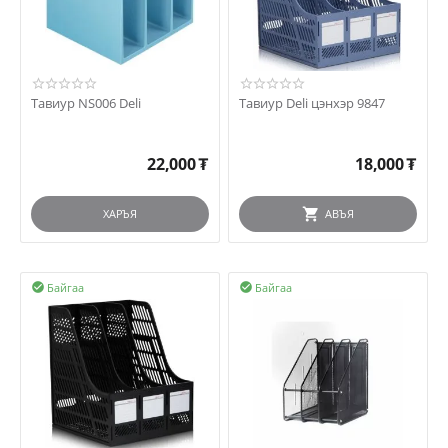
Тавиур NS006 Deli
Тавиур Deli цэнхэр 9847
22,000
₮
18,000
₮
ХАРЪЯ
АВЪЯ
Байгаа
Байгаа

