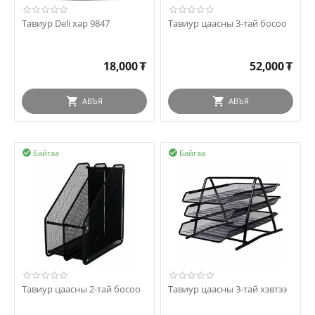
Тавиур Deli хар 9847
Тавиур цаасны 3-тай босоо
18,000
₮
52,000
₮
АВЪЯ
АВЪЯ
Байгаа
Байгаа


Тавиур цаасны 2-тай босоо
Тавиур цаасны 3-тай хэвтээ