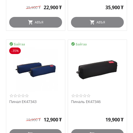
22,900
₮
35,900
₮
35,900
₮
АВЪЯ
АВЪЯ
Байгаа
Байгаа


-35%
Пинал EK47343
Пиналь EK47346
12,900
₮
19,900
₮
19,900
₮