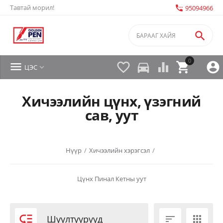
Тавтай морил!
settings_phone
95094966

0


directions_car



ЦЭС

Хичээлийн цүнх, үзэгний
сав, уут
Нүүр
/
Хичээлийн хэрэгсэл
/
Цүнх
Пинал
Кетны уут

Шүүлтүүрүүд

