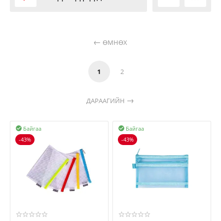
ӨМНӨХ
1
2
ДАРААГИЙН
Байгаа
Байгаа


-43%
-43%