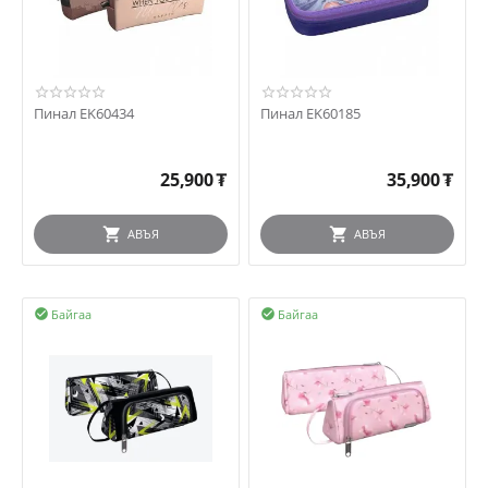
Пинал EK60434
Пинал EK60185
25,900
₮
35,900
₮
АВЪЯ
АВЪЯ
Байгаа
Байгаа

