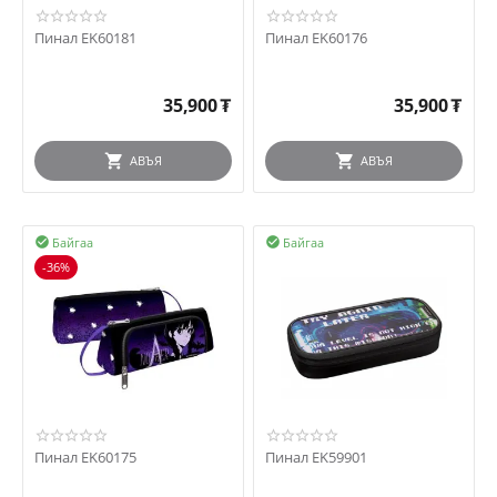
Пинал EK60181
Пинал EK60176
35,900
₮
35,900
₮
АВЪЯ
АВЪЯ
Байгаа
Байгаа


-36%
Пинал EK60175
Пинал EK59901