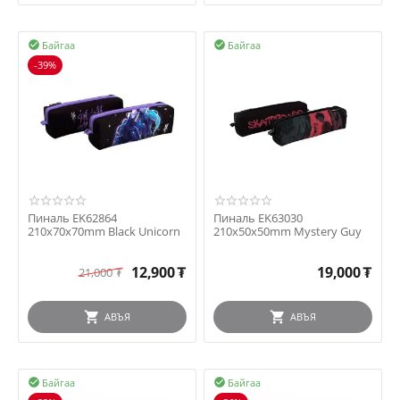
Байгаа
Байгаа


-39%
Пиналь EK62864
Пиналь EK63030
210x70x70mm Black Unicorn
210x50x50mm Mystery Guy
12,900
₮
19,000
₮
21,000
₮
АВЪЯ
АВЪЯ
Байгаа
Байгаа

