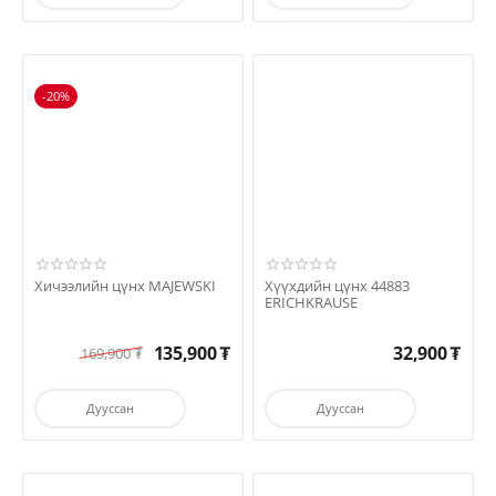
-20%
Хичээлийн цүнх MAJEWSKI
Хүүхдийн цүнх 44883
ERICHKRAUSE
135,900
₮
32,900
₮
169,900
₮
Дууссан
Дууссан