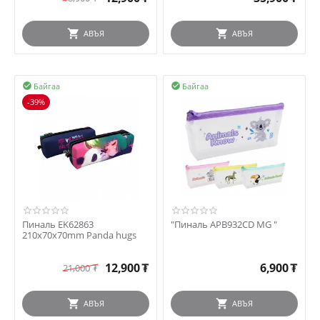
АВЪЯ
АВЪЯ
Байгаа
Байгаа


-39%
Пиналь EK62863
"Пиналь APB932CD MG "
210x70x70mm Panda hugs
12,900
₮
6,900
₮
21,000
₮
АВЪЯ
АВЪЯ