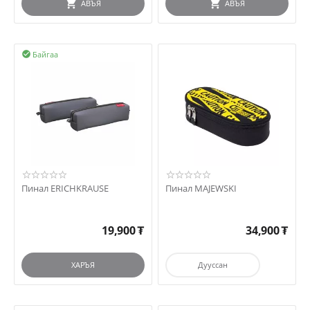
АВЪЯ
АВЪЯ
Байгаа

Пинал ERICHKRAUSE
Пинал MAJEWSKI
19,900
₮
34,900
₮
ХАРЪЯ
Дууссан