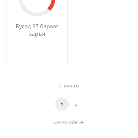
Бусад 37 барааг
харъя
ӨМНӨХ
1
2
ДАРААГИЙН