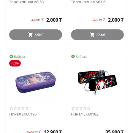
Торон пинал А6-63
Торон пинал А6-06
2,000
₮
2,000
₮
3,500
₮
3,500
₮
АВЪЯ
АВЪЯ
Байгаа
Байгаа


-32%
Пинал ЕК60195
Пинал ЕК60182
12,900
₮
35,900
₮
18,900
₮