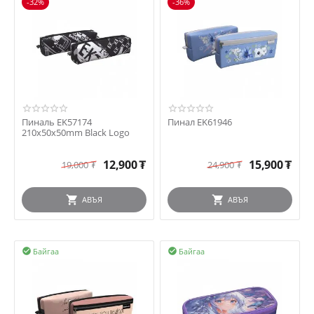
-32%
-36%
Пиналь EK57174
Пинал EK61946
210x50x50mm Black Logo
12,900
₮
15,900
₮
19,000
₮
24,900
₮
АВЪЯ
АВЪЯ
Байгаа
Байгаа

