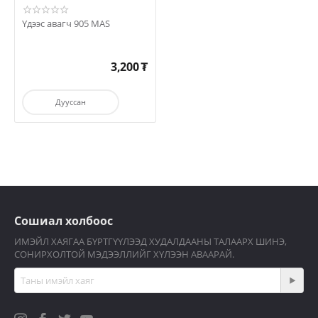
Үдээс авагч 905 MAS
3,200
₮
Дууссан
Сошиал холбоос
ИМЭЙЛ ХАЯГАА БҮРТГҮҮЛЭЭД ХУДАЛДААНЫ ТАЛААРХ ШИНЭ,
СОНИРХОЛТОЙ МЭДЭЭЛЛИЙГ ХҮЛЭЭН АВААРАЙ.