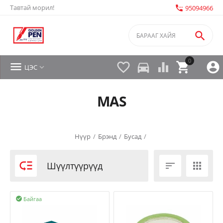
Тавтай морил!
settings_phone
95094966

0


directions_car



ЦЭС

MAS
Нүүр
/
Брэнд
/
Бусад
/

Шүүлтүүрүүд


Байгаа
