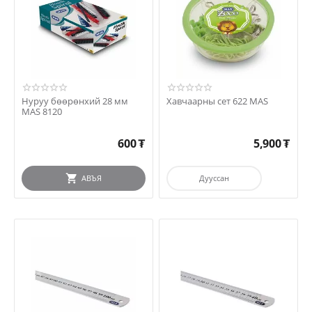
Нуруу бөөрөнхий 28 мм
Хавчаарны сет 622 MAS
MAS 8120
600
₮
5,900
₮
АВЪЯ
Дууссан