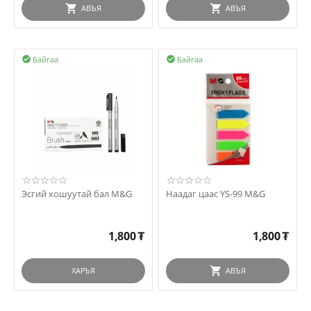
АВЪЯ
АВЪЯ
Байгаа
Байгаа


Эсгий хошуутай бал M&G
Наадаг цаас YS-99 M&G
1,800
₮
1,800
₮
ХАРЪЯ
АВЪЯ