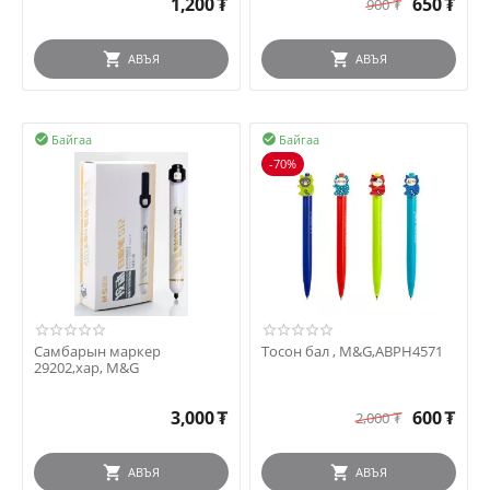
1,200
₮
650
₮
900
₮
АВЪЯ
АВЪЯ
Байгаа
Байгаа


-70%
Самбарын маркер
Тосон бал , M&G,ABPH4571
29202,хар, M&G
3,000
₮
600
₮
2,000
₮
АВЪЯ
АВЪЯ