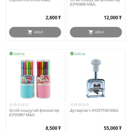
JCP95888 M&G
2,800
₮
12,000
₮
АВЪЯ
АВЪЯ
Байгаа
Байгаа


Эсгий хошуутай фломастер
Дугаарлагч AYZ97538 M&G
JCP95887 M&G
8,500
₮
55,000
₮