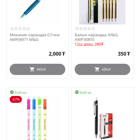
Механик харандаа 0.5 мм
Балын харандаа, M&G,
AMPJ4971 M&G
AWP30855
12ш дээш 280₮
2,000
₮
350
₮
АВЪЯ
АВЪЯ
Байгаа
Байгаа


-67%