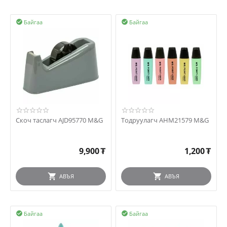
Байгаа
Байгаа


Скоч таслагч AJD95770 M&G
Тодруулагч AHM21579 M&G
9,900
₮
1,200
₮
АВЪЯ
АВЪЯ
Байгаа
Байгаа

