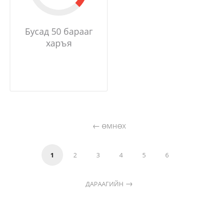
Бусад 50 барааг
харъя
ӨМНӨХ
1
2
3
4
5
6
ДАРААГИЙН