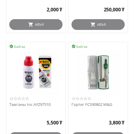
2,000
₮
250,000
₮
АВЪЯ
АВЪЯ
Байгаа
Байгаа


Тамганы тос AYZ97510
Гортиг FCS90802 M&G
5,500
₮
3,800
₮