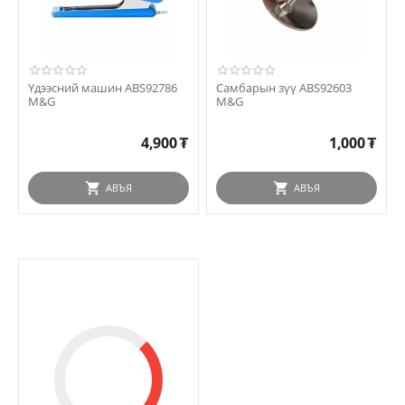
Үдээсний машин ABS92786
Самбарын зүү ABS92603
M&G
M&G
4,900
₮
1,000
₮
АВЪЯ
АВЪЯ