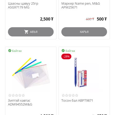
Цаасны цавуу 25гр
Маркер Name pen, M&G
ASG97179 MG
APM25671
2,500
₮
500
₮
600
₮
АВЪЯ
ХАРЪЯ
Байгаа
Байгаа


-28%
Зиптэй хавтас
Тосон бал ABPT9871
ADM94552M&G