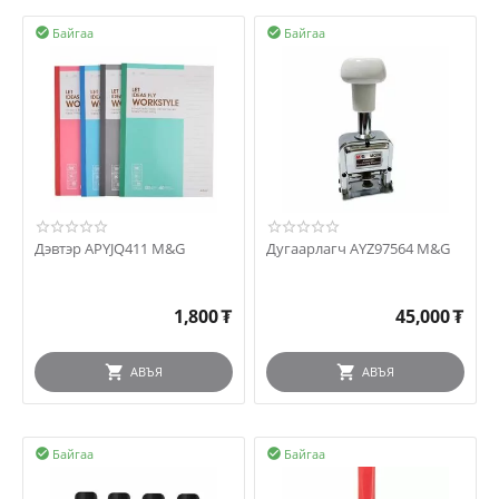
Байгаа
Байгаа


Дэвтэр APYJQ411 M&G
Дугаарлагч AYZ97564 M&G
1,800
₮
45,000
₮
АВЪЯ
АВЪЯ
Байгаа
Байгаа

