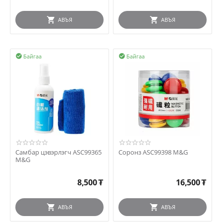
АВЪЯ
АВЪЯ
Байгаа
Байгаа


Самбар цэвэрлэгч ASC99365
Соронз ASC99398 M&G
M&G
8,500
₮
16,500
₮
АВЪЯ
АВЪЯ