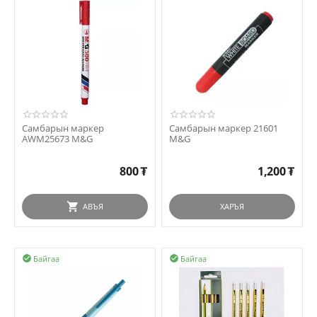
Самбарын маркер
Самбарын маркер 21601
AWM25673 M&G
M&G
800
₮
1,200
₮
АВЪЯ
ХАРЪЯ
Байгаа
Байгаа

