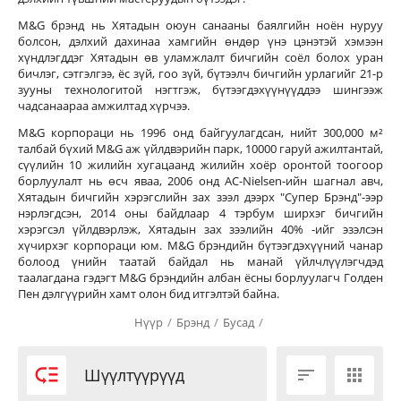
M&G брэнд нь Хятадын оюун санааны баялгийн ноён нуруу
болсон, дэлхий дахинаа хамгийн өндөр үнэ цэнэтэй хэмээн
хүндлэгддэг Хятадын өв уламжлалт бичгийн соёл болох уран
бичлэг, сэтгэлгээ, ёс зүй, гоо зүй, бүтээлч бичгийн урлагийг 21-р
зууны технологитой нэгтгэж, бүтээгдэхүүнүүддээ шингээж
чадсанаараа амжилтад хүрчээ.
M&G корпораци нь 1996 онд байгуулагдсан, нийт 300,000 м²
талбай бүхий M&G аж үйлдвэрийн парк, 10000 гаруй ажилтантай,
сүүлийн 10 жилийн хугацаанд жилийн хоёр оронтой тоогоор
борлуулалт нь өсч яваа, 2006 онд AC-Nielsen-ийн шагнал авч,
Хятадын бичгийн хэрэгслийн зах зээл дээрх "Супер Брэнд"-ээр
нэрлэгдсэн, 2014 оны байдлаар 4 тэрбум ширхэг бичгийн
хэрэгсэл үйлдвэрлэж, Хятадын зах зээлийн 40% -ийг эзэлсэн
хүчирхэг корпораци юм. M&G брэндийн бүтээгдэхүүний чанар
болоод үнийн таатай байдал нь манай үйлчлүүлэгчдэд
таалагдана гэдэгт M&G брэндийн албан ёсны борлуулагч Голден
Пен дэлгүүрийн хамт олон бид итгэлтэй байна.
Нүүр
/
Брэнд
/
Бусад
/

Шүүлтүүрүүд

