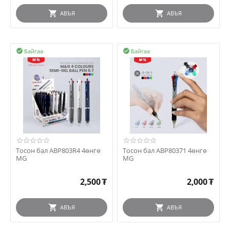
АВЪЯ
АВЪЯ
Байгаа
Байгаа


Тосон бал ABP803R4 4өнгө
Тосон бал ABP80371 4өнгө
MG
MG
2,500
₮
2,000
₮
АВЪЯ
АВЪЯ