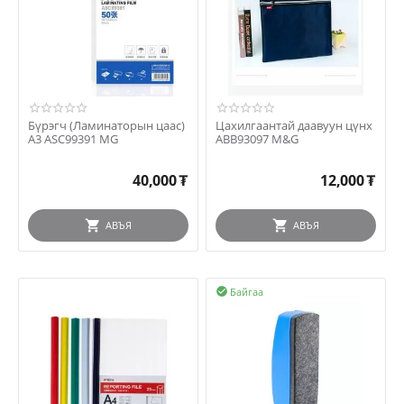
Бүрэгч (Ламинаторын цаас)
Цахилгаантай даавуун цүнх
А3 ASC99391 MG
ABB93097 M&G
40,000
₮
12,000
₮
АВЪЯ
АВЪЯ
Байгаа
