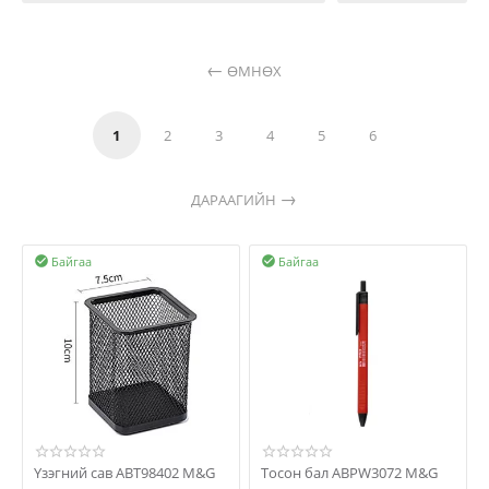
ӨМНӨХ
1
2
3
4
5
6
ДАРААГИЙН
Байгаа
Байгаа


Үзэгний сав ABT98402 M&G
Тосон бал ABPW3072 М&G