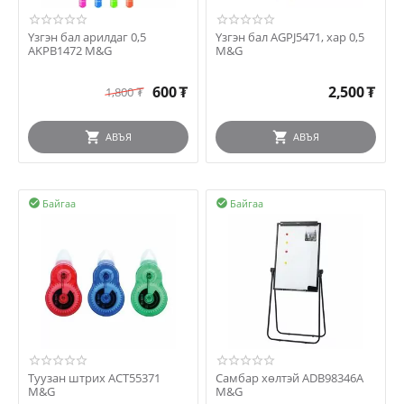
Үзгэн бал арилдаг 0,5
Үзгэн бал AGPJ5471, хар 0,5
AKPB1472 M&G
M&G
600
₮
2,500
₮
1,800
₮
АВЪЯ
АВЪЯ
Байгаа
Байгаа


Туузан штрих ACT55371
Самбар хөлтэй ADB98346A
M&G
M&G