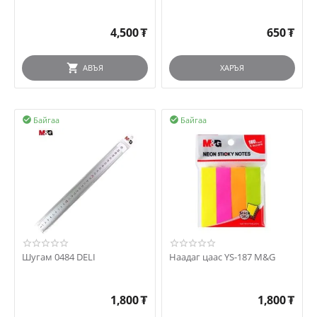
4,500
₮
650
₮
АВЪЯ
ХАРЪЯ
Байгаа
Байгаа


Шугам 0484 DELI
Наадаг цаас YS-187 M&G
1,800
₮
1,800
₮