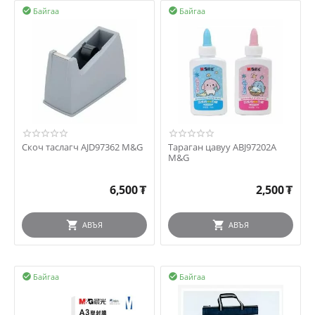
Байгаа
Байгаа


Скоч таслагч AJD97362 M&G
Тараган цавуу ABJ97202A
M&G
6,500
₮
2,500
₮
АВЪЯ
АВЪЯ
Байгаа
Байгаа

