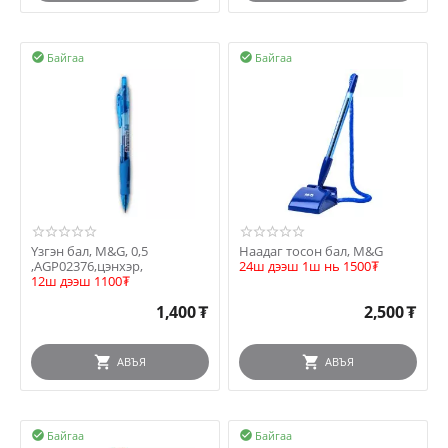
Байгаа
Байгаа


Үзгэн бал, M&G, 0,5
Наадаг тосон бал, M&G
,AGP02376,цэнхэр,
24ш дээш 1ш нь 1500₮
12ш дээш 1100₮
1,400
₮
2,500
₮
АВЪЯ
АВЪЯ
Байгаа
Байгаа

