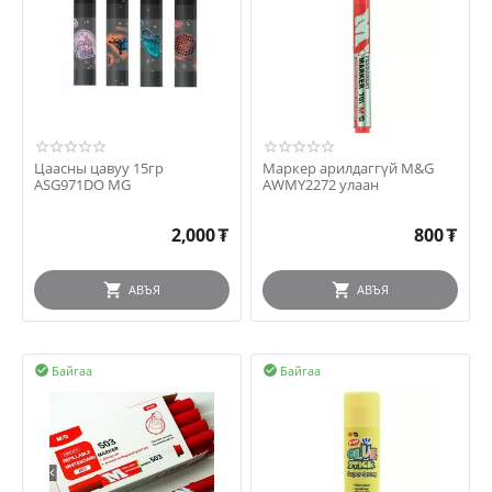
Цаасны цавуу 15гр
Mаркер арилдаггүй M&G
ASG971DO MG
AWMY2272 улаан
2,000
₮
800
₮
АВЪЯ
АВЪЯ
Байгаа
Байгаа

