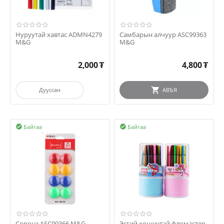
Нуруутай хавтас ADMN4279
Самбарын алчуур ASC99363
M&G
M&G
2,000
₮
4,800
₮
Дууссан
АВЪЯ
Байгаа
Байгаа


Соронз ASC99366 M&G
Эсгий хошуутай фломастер