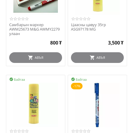
Самбарын маркер
Цаасны цавуу 35гр
AWM25673 M&G AWMY2279
ASG97178 MG
улаан
800
₮
3,500
₮
АВЪЯ
АВЪЯ
Байгаа
Байгаа


-17%