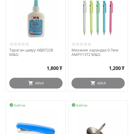
Тараган цавуу ABJ97228
Механик харандаа 0.7мм
M&G
AMPY1372 M&G
1,800
₮
1,200
₮
АВЪЯ
АВЪЯ
Байгаа
Байгаа

