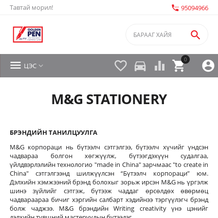
Тавтай морил!
settings_phone
95094966

0


directions_car



ЦЭС

M&G STATIONERY
БРЭНДИЙН ТАНИЛЦУУЛГА
M&G корпораци нь бүтээлч сэтгэлгээ, бүтээлч хүчийг үндсэн
чадвараа болгон хөгжүүлж, бүтээгдэхүүн судалгаа,
үйлдвэрлэлийн технологио "made in China" зарчмаас "to create in
China" сэтгэлгээнд шилжүүлсэн “Бүтээлч корпораци” юм.
Дэлхийн хэмжээний брэнд болохыг зорьж ирсэн M&G нь үргэлж
шинэ зүйлийг сэтгэж, бүтээж чаддаг өрсөлдөх өвөрмөц
чадвараараа бичиг хэргийн салбарт хэдийнээ тэргүүлэгч брэнд
болж чаджээ. M&G брэндийн Writing creativity үнэ цэнийг
дэлхийн түвшний мастеруудын бүтээдэг.