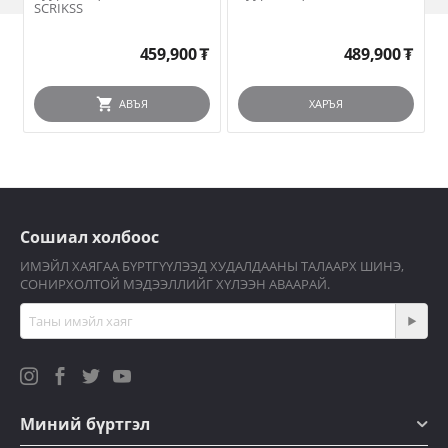
SCRIKSS
459,900
₮
489,900
₮
АВЪЯ
ХАРЪЯ
Сошиал холбоос
ИМЭЙЛ ХАЯГАА БҮРТГҮҮЛЭЭД ХУДАЛДААНЫ ТАЛААРХ ШИНЭ,
СОНИРХОЛТОЙ МЭДЭЭЛЛИЙГ ХҮЛЭЭН АВААРАЙ.
Миний бүртгэл