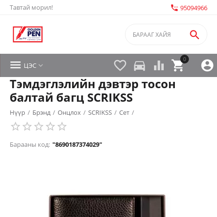
Тавтай морил!
settings_phone
95094966

0


directions_car



ЦЭС

Тэмдэглэлийн дэвтэр тосон
балтай багц SCRIKSS
Нүүр
/
Брэнд
/
Онцлох
/
SCRIKSS
/
Сет
/
Барааны код:
"8690187374029"