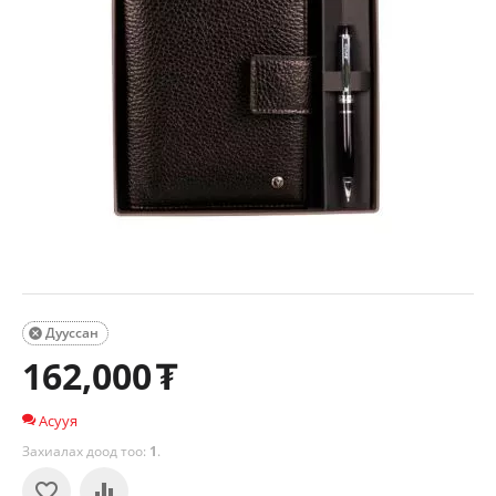
Дууссан

162,000
₮
Асууя
Захиалах доод тоо:
1
.