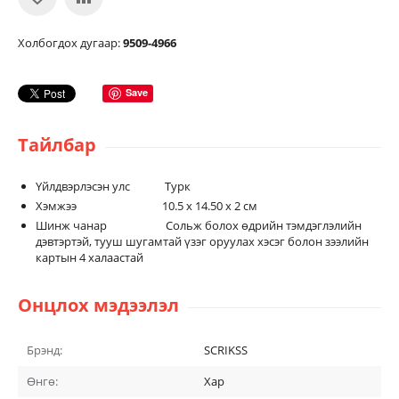
Холбогдох дугаар:
9509-4966
Save
Тайлбар
Үйлдвэрлэсэн улс Турк
Хэмжээ
10.5 x 14.50 x 2 см
Шинж чанар
Сольж болох өдрийн тэмдэглэлийн
дэвтэртэй, тууш шугамтай
үзэг оруулах хэсэг болон
з
ээлийн
картын 4 халаастай
Онцлох мэдээлэл
Брэнд:
SCRIKSS
Өнгө:
Хар