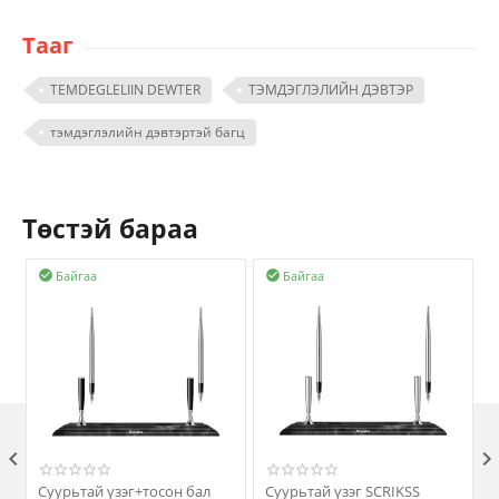
Тааг
TEMDEGLELIIN DEWTER
ТЭМДЭГЛЭЛИЙН ДЭВТЭР
тэмдэглэлийн дэвтэртэй багц
Төстэй бараа
Байгаа
Байгаа



Суурьтай үзэг+тосон бал
Суурьтай үзэг SCRIKSS