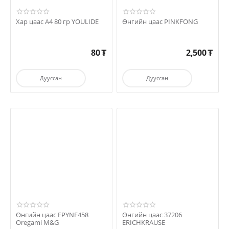
Хар цаас А4 80 гр YOULIDE
Өнгийн цаас PINKFONG
80
₮
2,500
₮
Дууссан
Дууссан
Өнгийн цаас FPYNF458
Өнгийн цаас 37206
Oregami M&G
ERICHKRAUSE