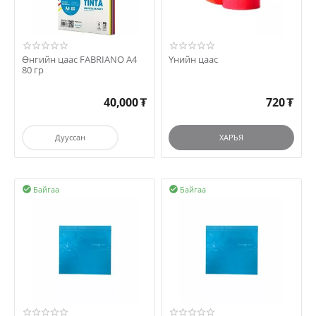
Өнгийн цаас FABRIANO А4
Үнийн цаас
80 гр
40,000
₮
720
₮
Дууссан
ХАРЪЯ
Байгаа
Байгаа

