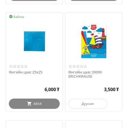
Байгаа

Өнгийн цаас 25x25
Өнгийн цаас 39099
ERICHKRAUSE
6,000
₮
3,500
₮
АВЪЯ
Дууссан