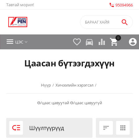
Тавтай морил!
settings_phone
95094966

0


directions_car



ЦЭС

Цаасан бүтээгдэхүүн
Нүүр
/
Хичээлийн хэрэгсэл
/
Ө/цаас цавуутай
Ө/цаас цавуугүй

Шүүлтүүрүүд

