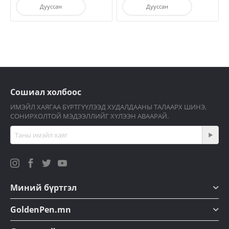
Дууссан
Дууссан
Сошиал холбоос
ИМЭЙЛ ХАЯГАА БҮРТГҮҮЛЭЭД ХУДАЛДААНЫ ТАЛААРХ ШИНЭ,
СОНИРХОЛТОЙ МЭДЭЭЛЛИЙГ ХҮЛЭЭН АВААРАЙ.
Миний бүртгэл
GoldenPen.mn