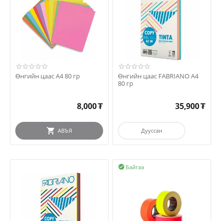
Өнгийн цаас А4 80 гр
Өнгийн цаас FABRIANO А4
80 гр
8,000
₮
35,900
₮
АВЪЯ
Дууссан
Байгаа
