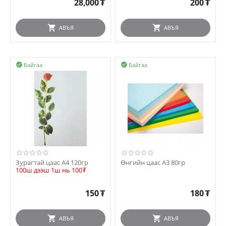
28,000
₮
200
₮
АВЪЯ
АВЪЯ
Байгаа
Байгаа


Зурагтай цаас А4 120гр
Өнгийн цаас А3 80гр
100ш дээш 1ш нь 100₮
150
₮
180
₮
АВЪЯ
АВЪЯ