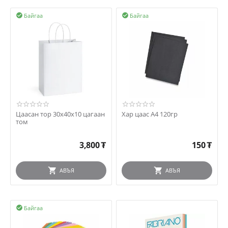
Байгаа
Байгаа


Цаасан тор 30х40х10 цагаан
Хар цаас А4 120гр
том
3,800
₮
150
₮
АВЪЯ
АВЪЯ
Байгаа
