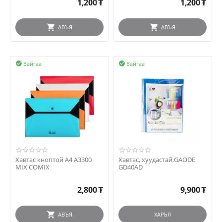
1,200
₮
1,200
₮
АВЪЯ
АВЪЯ
Байгаа
Байгаа


Хавтас кноптой А4 A3300
Хавтас, хуудастай,GAODE
MIX COMIX
GD40AD
2,800
₮
9,900
₮
АВЪЯ
ХАРЪЯ