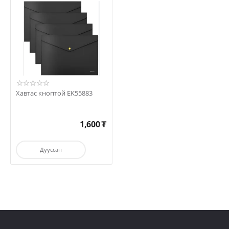
Хавтас кноптой EK55883
1,600
₮
Дууссан