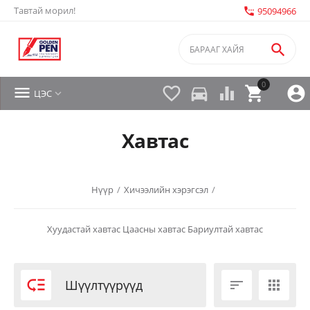
Тавтай морил!
settings_phone
95094966

0


directions_car



ЦЭС

Хавтас
Нүүр
/
Хичээлийн хэрэгсэл
/
Хуудастай хавтас
Цаасны хавтас
Бариултай хавтас

Шүүлтүүрүүд

