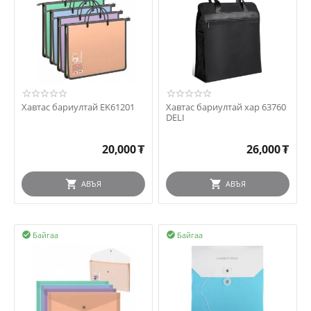
Хавтас бариултай EK61201
Хавтас бариултай хар 63760
DELI
20,000
₮
26,000
₮
АВЪЯ
АВЪЯ
Байгаа
Байгаа

