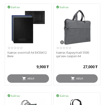
Байгаа
Байгаа


Хавтас кноптой A4 EK50412
Хавтас бариултай 5590
8мм
цагаан саарал А4
9,900
₮
27,000
₮
АВЪЯ
АВЪЯ
Байгаа
Байгаа

