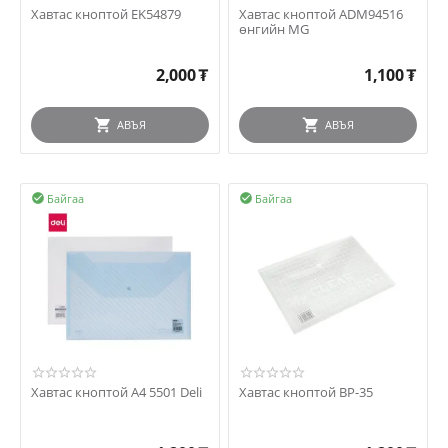
Хавтас кноптой EK54879
Хавтас кноптой ADM94516
өнгийн MG
2,000
₮
1,100
₮
АВЪЯ
АВЪЯ
Байгаа
Байгаа


Хавтас кноптой А4 5501 Deli
Хавтас кноптой BP-35