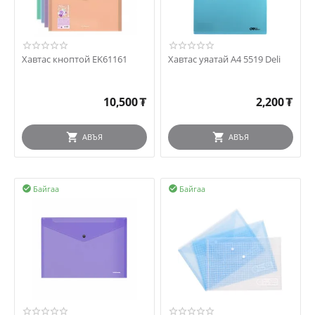
Хавтас кноптой EK61161
Хавтас уяатай А4 5519 Deli
10,500
₮
2,200
₮
АВЪЯ
АВЪЯ
Байгаа
Байгаа

