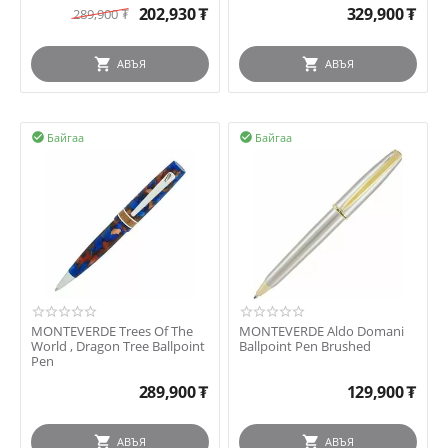
202,930
₮
329,900
₮
289,900
₮
АВЪЯ
АВЪЯ
Байгаа
Байгаа


MONTEVERDE Trees Of The
MONTEVERDE Aldo Domani
World , Dragon Tree Ballpoint
Ballpoint Pen Brushed
Pen
289,900
₮
129,900
₮
АВЪЯ
АВЪЯ