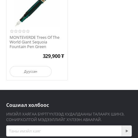
MONTEVERDE Trees Of The
World Giant Sequoia
Fountain Pen Green
329,900
₮
Дууссан
Сошиал холбоос
ИМЭЙЛ ХАЯГАА БҮРТГҮҮЛЭЭД ХУДАЛДААНЫ ТАЛААРХ ШИНЭ,
СОНИРХОЛТОЙ МЭДЭЭЛЛИЙГ ХҮЛЭЭН АВААРАЙ.