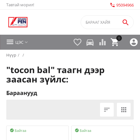
Тавтай морил!
settings_phone
95094966

0


directions_car



ЦЭС

Нүүр
/
/
"tocon bal" таагн дээр
заасан зүйлс:
Бараанууд


Байгаа
Байгаа

