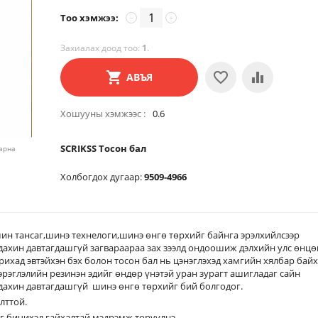
Тоо хэмжээ:
−
+
Захиалах доод тоо:
1
.
АВЪЯ
Хошууны хэмжээс
0.6
SCRIKSS Тосон бал
харна
Холбогдох дугаар:
9509-4966
мин тансаг,шинэ технелоги,шинэ өнгө төрхийг байнга эрэлхийлсээр
дахин давтагдашгүй загвараараа зах зээлд ондоошиж дэлхийн улс өнцө
арихад эвтэйхэн бэх болон тосон бал нь цэнэглэхэд хамгийн хялбар бай
эрэглэлийн резинэн эдийг өндөр үнэтэй уран зурагт ашигладаг сайн
 дахин давтагдашгүй шинэ өнгө төрхийг бий болгодог.
лттой.
лыг бичихэд гайхалтай мэдрэмж төрүүлнэ.