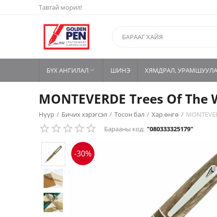
Тавтай морил!
БҮХ АНГИЛАЛ
ШИНЭ
ХЯМДРАЛ, УРАМШУУЛ

MONTEVERDE Trees Of The Wo
Нүүр
/
Бичих хэрэгсэл
/
Тосон бал
/
Хар өнгө
/
MONTEVERD
Барааны код:
"080333325179"
-30%