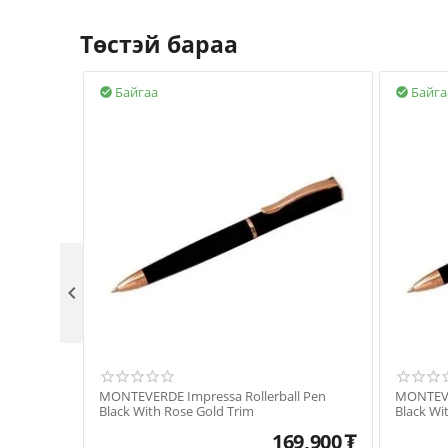
Төстэй бараа
Байгаа
Байга



MONTEVERDE Impressa Rollerball Pen
MONTEVE
Black With Rose Gold Trim
Black Wi
169,900
₮