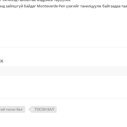
анд зайлшгүй байдаг Monteverde Pen үзэгийг танилцуулж байгаадаа та
DE
тай тосон бал
ТОСОН БАЛ