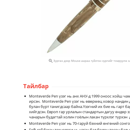

Зурган дээр Mouse-аараа гүйлгэн зургийг томруулж 
Тайлбар
Monteverde Pen үзэг нь анх АНУ-д 1999 оноос хойш ча
ирсэн. Monteverde Pen үзэг нь өвөрмөц ховор нандин 
булан бүрт танигдсаар байна.Үзэгний их бие нь гарт б
хийгдсэн. Европ гар урлалын стандартын дагуу өндөр з
чанарын будагтай холин гоёлын лакан түрхлэг түрхэн
Monteverde Pen үзэг нь 70-гаруй бэхний өнгөний сонго
Soft-roll бэхэн технелоги нь үзгэн бал болон тосон ба