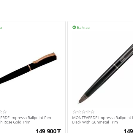
а
Байгаа

RDE Impressa Ballpoint Pen
MONTEVERDE Impressa Ballpoint 
th Rose Gold Trim
Black With Gunmetal Trim
149,900
₮
149