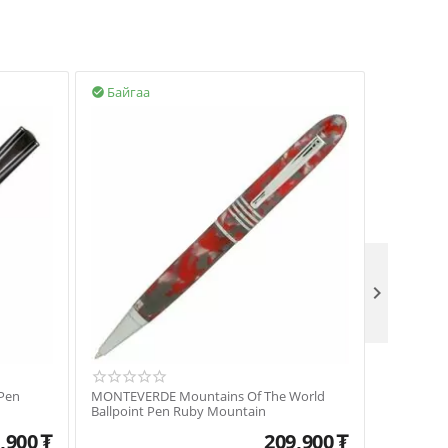
Байгаа
Байгаа



Pen
MONTEVERDE Mountains Of The World
MONTEVER
Ballpoint Pen Ruby Mountain
Ballpoint
,900
₮
209,900
₮