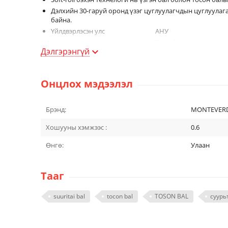
Дэлхийн 30-гаруй оронд үзэг цуглуулагчдын цуглуулаг
байна.
Үйлдвэрлэсэн улс АНУ
Өнгө Tree of the world
Дэлгэрэнгүй
Гаралт 0,5мм
Онцлох мэдээлэл
Брэнд:
MONTEVER
Хошууны хэмжээс :
0.6
Өнгө:
Улаан
Тааг
suuritai bal
tocon bal
TOSON BAL
суурь