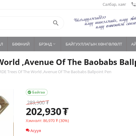
Салбар, хаяг
settings_phon

АЛ
БӨӨНИЙ
БРЭНД
БАЙГУУЛЛАГЫН ХӨНГӨЛӨЛТ
А

rld ,Avenue Of The Baobabs Ball
E Trees Of The World ,Avenue Of The Baobabs Ballpoint Pen
Байгаа

289,900
₮
202,930
₮
Хэмнэлт:
86,970
₮
(
30
%)
Асууя