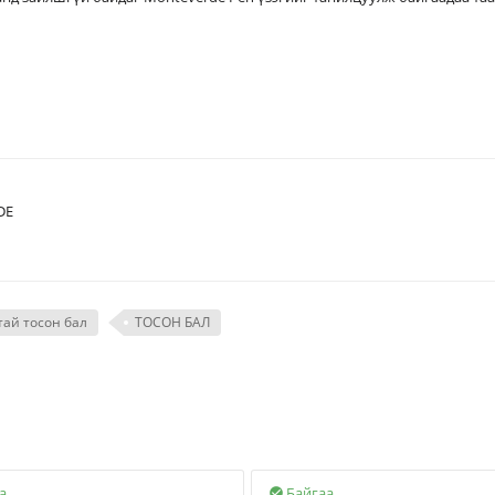
капсул үнэгүй дагалдана.
DE
тай тосон бал
ТОСОН БАЛ
а
Байгаа
