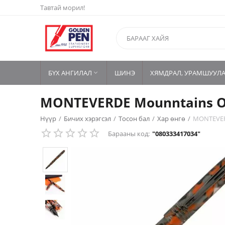
Тавтай морил!
БҮХ АНГИЛАЛ
ШИНЭ
ХЯМДРАЛ, УРАМШУУЛ

MONTEVERDE Mounntains Of 
Нүүр
/
Бичих хэрэгсэл
/
Тосон бал
/
Хар өнгө
/
MONTEVERD
Барааны код:
"080333417034"