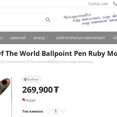
Салбар, хаяг
settings_phon

АЛ
БӨӨНИЙ
БРЭНД
БАЙГУУЛЛАГЫН ХӨНГӨЛӨЛТ
А

The World Ballpoint Pen Ruby M
E Mounntains Of The World Ballpoint Pen Ruby Mountain
Байгаа

269,900
₮
Асууя
Тоо хэмжээ:
−
+