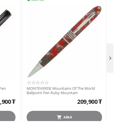

Pen
MONTEVERDE Mountains Of The World
MONTEVERDE Mountains O
Ballpoint Pen Ruby Mountain
Ballpoint
,900
₮
209,900
₮
АВЪЯ