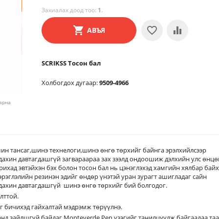
Захиалах доод тоо:
1
.
АВЪЯ
SCRIKSS Тосон бал
Холбогдох дугаар:
9509-4966
харна
мин тансаг,шинэ технелоги,шинэ өнгө төрхийг байнга эрэлхийлсээр
дахин давтагдашгүй загвараараа зах зээлд ондоошиж дэлхийн улс өнцө
арихад эвтэйхэн бэх болон тосон бал нь цэнэглэхэд хамгийн хялбар бай
эрэглэлийн резинэн эдийг өндөр үнэтэй уран зурагт ашигладаг сайн
 дахин давтагдашгүй шинэ өнгө төрхийг бий болгодог.
лттой.
лыг бичихэд гайхалтай мэдрэмж төрүүлнэ.
анд зайлшгүй байдаг Monteverde Pen үзэгийг танилцуулж байгаадаа та