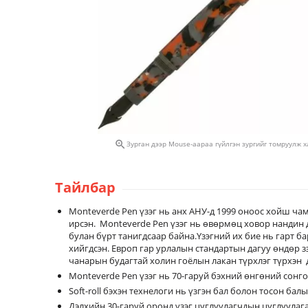

Зурган дээр Mouse-аараа гүйлгэн зургийг томруулж 
Тайлбар
Monteverde Pen үзэг нь анх АНУ-д 1999 оноос хойш ча
ирсэн. Monteverde Pen үзэг нь өвөрмөц ховор нандин 
булан бүрт танигдсаар байна.Үзэгний их бие нь гарт б
хийгдсэн. Европ гар урлалын стандартын дагуу өндөр з
чанарын будагтай холин гоёлын лакан түрхлэг түрхэн
Monteverde Pen үзэг нь 70-гаруй бэхний өнгөний сонго
Soft-roll бэхэн технелоги нь үзгэн бал болон тосон ба
Дэлхийн 30-гаруй оронд үзэг цуглуулагчдын цуглуулаг