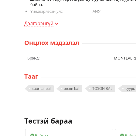
байна.
Үйлдвэрлэсэн улс АНУ
Өнгө Orange mountain
Дэлгэрэнгүй
Гаралт 0,5мм
Үзэгний хошуу ,зүүлт нь цэвэр ган
Үзэгний таг нь эргүүлж онгойдог,өөртөө бортогтой 2ш 
Онцлох мэдээлэл
Брэнд:
MONTEVER
Тааг
suuritai bal
tocon bal
TOSON BAL
суурь
Төстэй бараа
Байгаа
Байга

