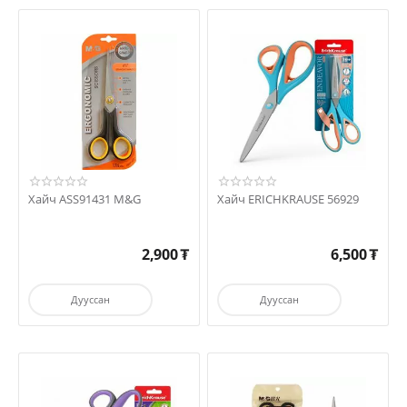
Хайч ASS91431 M&G
Хайч ERICHKRAUSE 56929
2,900
₮
6,500
₮
Дууссан
Дууссан