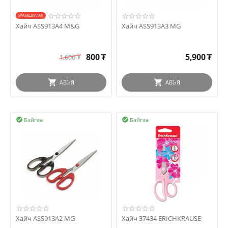
УРАМШУУЛАЛ
Хайч ASS913A4 M&G
Хайч ASS913A3 MG
800
₮
5,900
₮
1,600
₮
АВЪЯ
АВЪЯ
Байгаа
Байгаа


Хайч ASS913A2 MG
Хайч 37434 ERICHKRAUSE