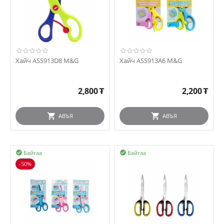
Хайч ASS913D8 M&G
Хайч ASS913A6 M&G
2,800
₮
2,200
₮
АВЪЯ
АВЪЯ
Байгаа
Байгаа


-50%