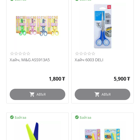
Хайч, M&G ASS913А5
Хайч 6003 DELI
1,800
₮
5,900
₮
АВЪЯ
АВЪЯ
Байгаа
Байгаа

