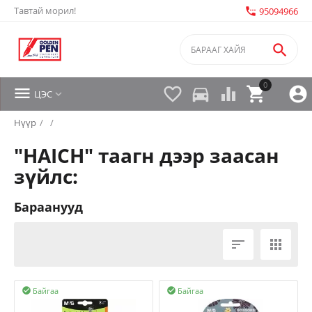
Тавтай морил!
settings_phone
95094966

0


directions_car



ЦЭС

Нүүр
/
/
"HAICH" таагн дээр заасан
зүйлс:
Бараанууд


Байгаа
Байгаа

