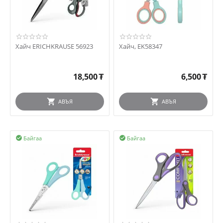
Хайч ERICHKRAUSE 56923
Хайч, EK58347
18,500
₮
6,500
₮
АВЪЯ
АВЪЯ
Байгаа
Байгаа

