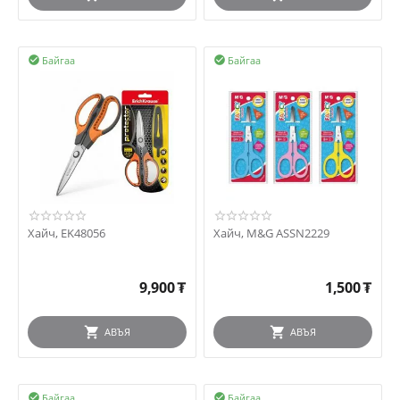
Байгаа
Байгаа


Хайч, EK48056
Хайч, M&G ASSN2229
9,900
₮
1,500
₮
АВЪЯ
АВЪЯ
Байгаа
Байгаа

