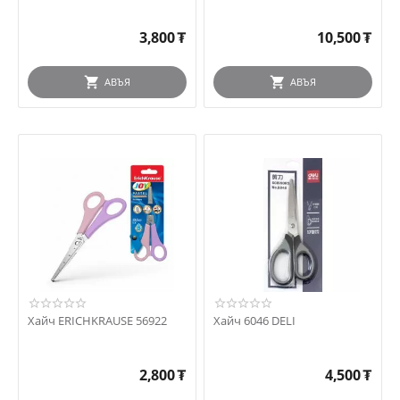
3,800
₮
10,500
₮
АВЪЯ
АВЪЯ
Хайч ERICHKRAUSE 56922
Хайч 6046 DELI
2,800
₮
4,500
₮