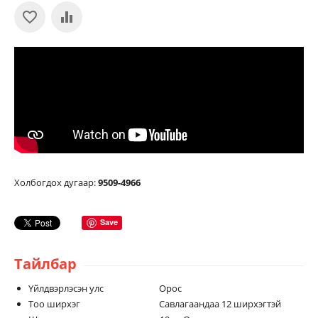
Холбогдох дугаар:
9509-4966
Save
Тайлбар
Үйлдвэрлэсэн улс Орос
Тоо ширхэг Савлагаандаа 12 ширхэгтэй