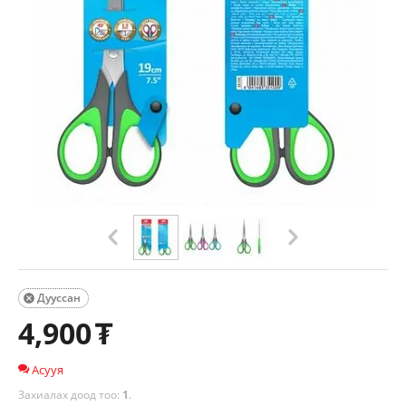
Дууссан

4,900
₮
Асууя
Захиалах доод тоо:
1
.