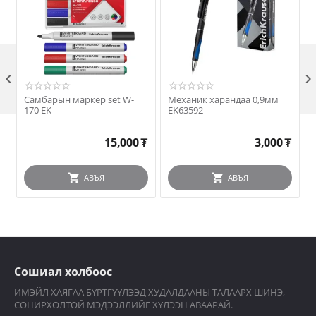

Самбарын маркер set W-
Механик харандаа 0,9мм
170 EK
EK63592
15,000
₮
3,000
₮
АВЪЯ
АВЪЯ
Сошиал холбоос
ИМЭЙЛ ХАЯГАА БҮРТГҮҮЛЭЭД ХУДАЛДААНЫ ТАЛААРХ ШИНЭ,
СОНИРХОЛТОЙ МЭДЭЭЛЛИЙГ ХҮЛЭЭН АВААРАЙ.