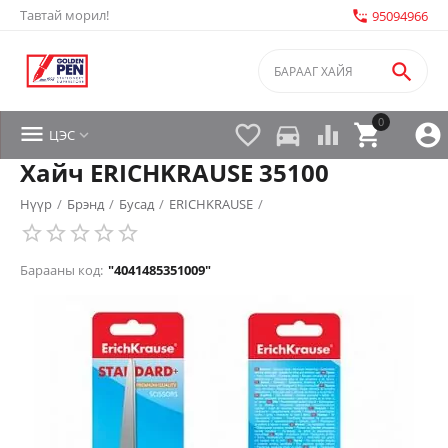
Тавтай морил!
settings_phone
95094966

0


directions_car



ЦЭС

Хайч ERICHKRAUSE 35100
Нүүр
/
Брэнд
/
Бусад
/
ERICHKRAUSE
/
Барааны код:
"4041485351009"