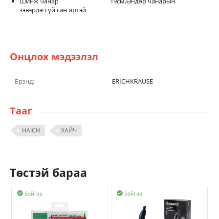
Шинж чанар 19см,Өндөр чанарын
зэвэрдэггүй ган иртэй
Онцлох мэдээлэл
Брэнд:
ERICHKRAUSE
Тааг
HAICH
ХАЙЧ
Төстэй бараа
Байгаа
Байгаа

