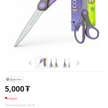
Дууссан

5,000
₮
Асууя
Захиалах доод тоо:
1
.