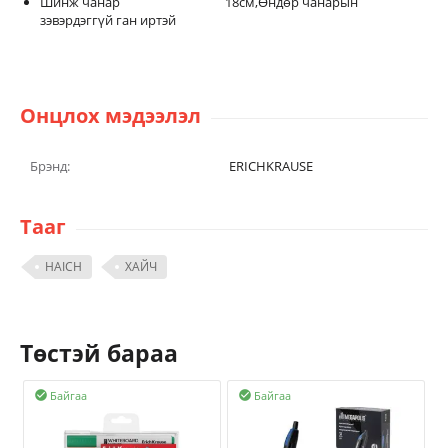
Шинж чанар 18см,Өндөр чанарын
зэвэрдэггүй ган иртэй
Онцлох мэдээлэл
Брэнд:
ERICHKRAUSE
Тааг
HAICH
ХАЙЧ
Төстэй бараа
Байгаа
Байгаа

