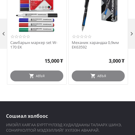

Самбарын маркер set W-
Механик харандаа 0,9мм
170 EK
EK63592
15,000
₮
3,000
₮
АВЪЯ
АВЪЯ
Сошиал холбоос
ИМЭЙЛ ХАЯГАА БҮРТГҮҮЛЭЭД ХУДАЛДААНЫ ТАЛААРХ ШИНЭ,
СОНИРХОЛТОЙ МЭДЭЭЛЛИЙГ ХҮЛЭЭН АВААРАЙ.