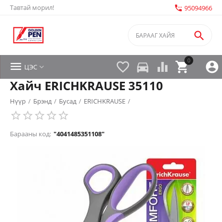
Тавтай морил!
settings_phone
95094966

0


directions_car



ЦЭС

Хайч ERICHKRAUSE 35110
Нүүр
/
Брэнд
/
Бусад
/
ERICHKRAUSE
/
Барааны код:
"4041485351108"