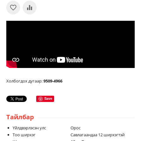
Холбогдох дугаар:
9509-4966
Save
Тайлбар
Үйлдвэрлэсэн улс Орос
Тоо ширхэг Савлагаандаа 12 ширхэгтэй