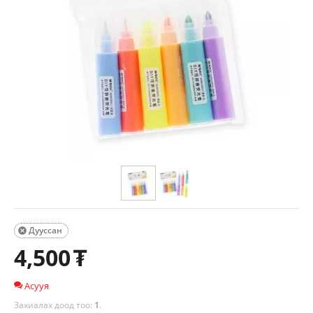
Дууссан

4,500
₮
Асууя
Захиалах доод тоо:
1
.