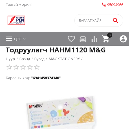
Тавтай морил!
settings_phone
95094966

0


directions_car



ЦЭС

Тодруулагч HAHM1120 M&G
Нүүр
/
Брэнд
/
Бусад
/
M&G STATIONERY
/
Барааны код:
"6941458374340"