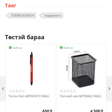
Тааг
TODRUULAGCH
тодруулагч
Төстэй бараа
Байгаа
Байгаа



Тосон бал ABPW3072 М&G
Үзэгний сав ABT98402 M&G
650
₮
4,500
₮