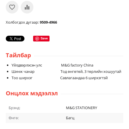
Холбогдох дугаар:
9509-4966
Save
Тайлбар
Үйлдвэрлэсэн улс M&G factory China
Шинж чанар Тод өнгөтөй, 3 төрлийн хошуутай
Тоо ширхэг Савлагаандаа 6 ширхэгтэй
Онцлох мэдээлэл
Брэнд:
M&G STATIONERY
Өнгө:
Багц