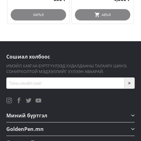
ХАРЪЯ
АВЪЯ
Сошиал холбоос
ИМЭЙЛ ХАЯГАА БҮРТГҮҮЛЭЭД ХУДАЛДААНЫ ТАЛААРХ ШИНЭ,
СОНИРХОЛТОЙ МЭДЭЭЛЛИЙГ ХҮЛЭЭН АВААРАЙ.
Миний бүртгэл
GoldenPen.mn