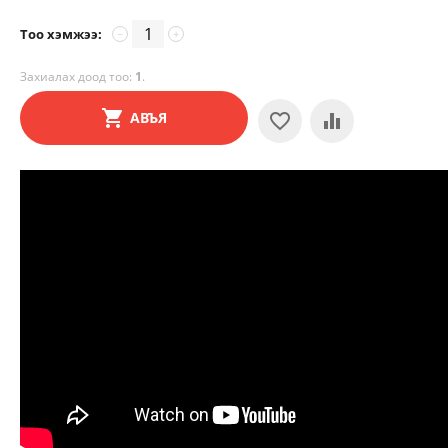
Тоо хэмжээ:
−
+
Захиалах доод тоо:
1
.
АВЪЯ