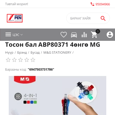
Тавтай морил!
settings_phone
95094966

0


directions_car



ЦЭС

Тосон бал ABP80371 4өнгө MG
Нүүр
/
Брэнд
/
Бусад
/
M&G STATIONERY
/
Барааны код:
"6947503731786"