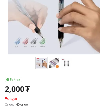
Байгаа

2,000
₮
Асууя
Оноо:
40 оноо