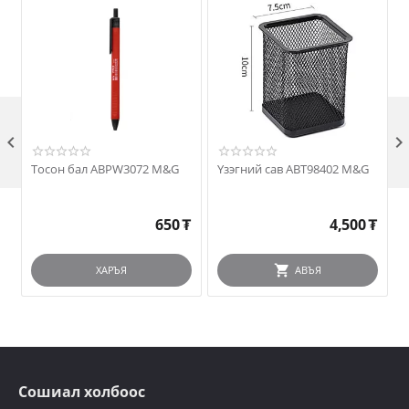

Тосон бал ABPW3072 М&G
Үзэгний сав ABT98402 M&G
650
₮
4,500
₮
ХАРЪЯ
АВЪЯ
Сошиал холбоос