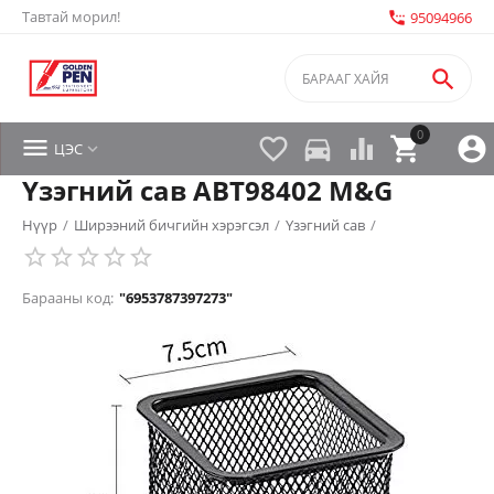
Тавтай морил!
settings_phone
95094966

0


directions_car



ЦЭС

Үзэгний сав ABT98402 M&G
Нүүр
/
Ширээний бичгийн хэрэгсэл
/
Үзэгний сав
/
Барааны код:
"6953787397273"