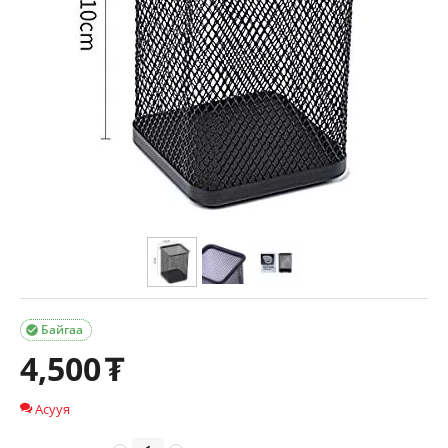
Байгаа

4,500
₮
Асууя