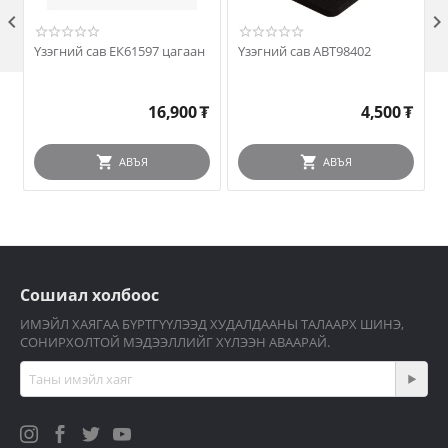

Үзэгний сав ЕК61597 цагаан
Үзэгний сав ABT98402
16,900
₮
4,500
₮
АВЪЯ
АВЪЯ
Сошиал холбоос
ИМЭЙЛ ХАЯГАА БҮРТГҮҮЛЭЭД ХУДАЛДААНЫ ТАЛААРХ ШИНЭ,
СОНИРХОЛТОЙ МЭДЭЭЛЛИЙГ ХҮЛЭЭН АВААРАЙ.