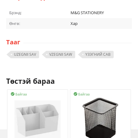
Брэнд:
M&G STATIONERY
Өнгө:
Хар
Тааг
UZEGNII SAV
VZEGNII SAW
ҮЗЭГНИЙ САВ
Төстэй бараа
Байгаа
Байгаа

