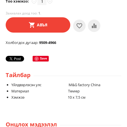
Тоо хэмжээ:
−
+
Захиалах доод тоо:
1
.
АВЪЯ
Холбогдох дугаар:
9509-4966
Save
Тайлбар
Үйлдвэрлэсэн улс M&G factory China
Материал Төмөр
Хэмжээ 10 х 7,5 см
Онцлох мэдээлэл