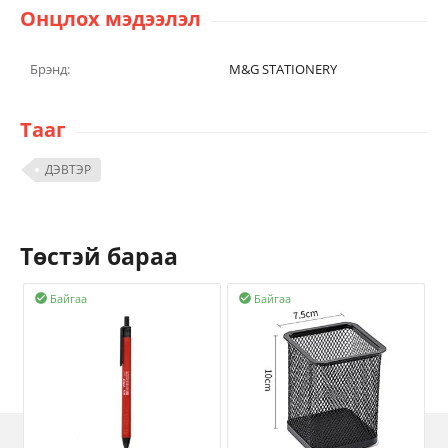
Онцлох мэдээлэл
Брэнд:
M&G STATIONERY
Тааг
ДЭВТЭР
Төстэй бараа
Байгаа
Байгаа

