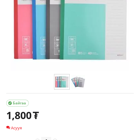
Байгаа

1,800
₮
Асууя