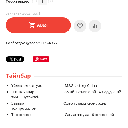
Тоо хэмжээ:
−
+
Захиалах доод тоо:
1
.
АВЪЯ
Холбогдох дугаар:
9509-4966
Save
Тайлбар
Үйлдвэрлэсэн улс M&G factory China
Шинж чанар A5-ийн хэмжээтэй , 40 хуудастай,
тууш шугамтай
Заавар Өдөр тутамд хэрэглэхэд
тохиромжтой
Тоо ширхэг Савлагаандаа 10 ширхэгтэй