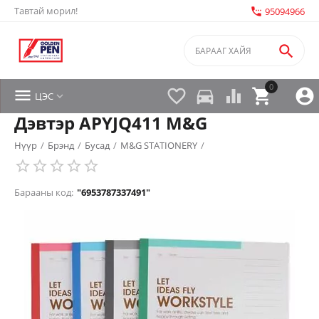
Тавтай морил!
settings_phone
95094966

0


directions_car



ЦЭС

Дэвтэр APYJQ411 M&G
Нүүр
/
Брэнд
/
Бусад
/
M&G STATIONERY
/
Барааны код:
"6953787337491"