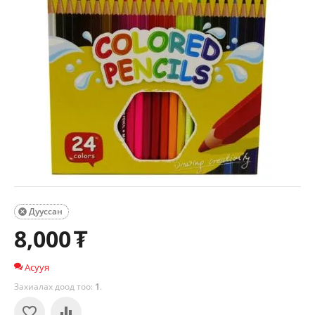
Дууссан

8,000
₮
Асууя
Захиалах доод тоо:
1
.