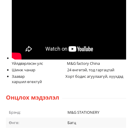
Үйлдвэрлэсэн улс M&G factory China
Шинж чанар 24 өнгөтэй, тод гаргацтай
Заавар Хорт бодис агуулаагүй, хүүхдэд
харшил өгөхгүй
Онцлох мэдээлэл
Брэнд:
M&G STATIONERY
Өнгө:
Багц