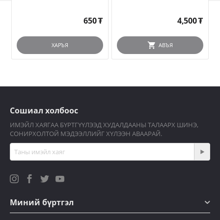
650
₮
4,500
₮
ХАРЪЯ
АВЪЯ
Сошиал холбоос
ИМЭЙЛ ХАЯГАА БҮРТГҮҮЛЭЭД ХУДАЛДААНЫ ТАЛААРХ ШИНЭ,
СОНИРХОЛТОЙ МЭДЭЭЛЛИЙГ ХҮЛЭЭН АВААРАЙ.
Миний бүртгэл