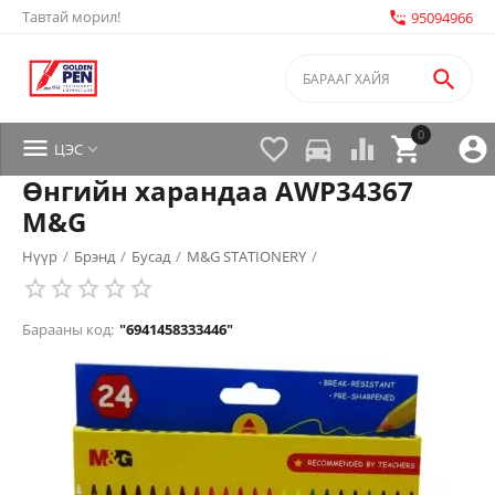
Тавтай морил!
settings_phone
95094966

0


directions_car



ЦЭС

Өнгийн харандаа AWP34367
M&G
Нүүр
/
Брэнд
/
Бусад
/
M&G STATIONERY
/
Барааны код:
"6941458333446"