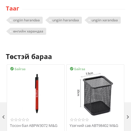
Тааг
ongiin harandaa
ungiin harandaa
ungiin xarandaa
өнгийн харандаа
Төстэй бараа
Байгаа
Байгаа



Тосон бал ABPW3072 М&G
Үзэгний сав ABT98402 M&G