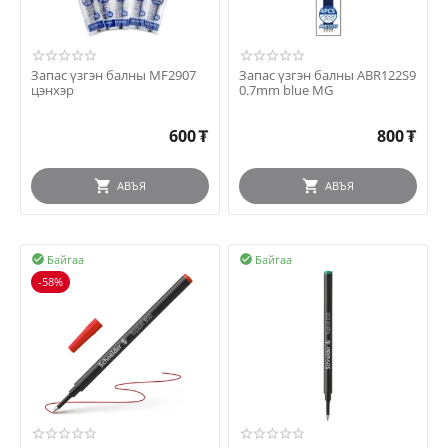
Запас үзгэн балны MF2907
Запас үзгэн балны ABR122S9
цэнхэр
0.7mm blue MG
600
₮
800
₮
АВЪЯ
АВЪЯ
Байгаа
Байгаа


-58%