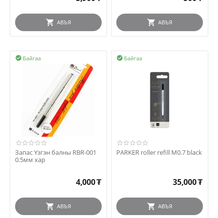
АВЪЯ
АВЪЯ
Байгаа
Байгаа


Запас Үзгэн балны RBR-001
PARKER roller refill M0.7 black
0.5мм хар
4,000
₮
35,000
₮
АВЪЯ
АВЪЯ