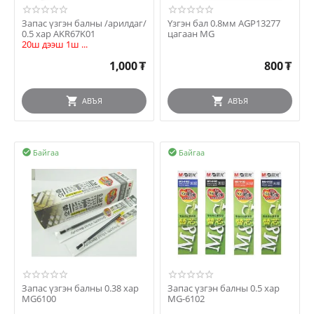
Запас үзгэн балны /арилдаг/
Үзгэн бал 0.8мм AGP13277
0.5 хар AKR67K01
цагаан MG
20ш дээш 1ш ...
1,000
₮
800
₮
АВЪЯ
АВЪЯ
Байгаа
Байгаа


Запас үзгэн балны 0.38 хар
Запас үзгэн балны 0.5 хар
MG6100
MG-6102