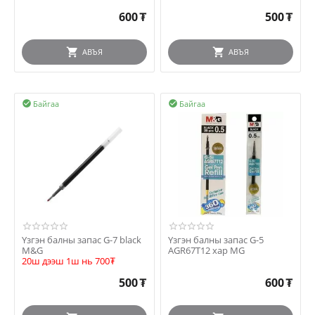
600
₮
500
₮
АВЪЯ
АВЪЯ
Байгаа
Байгаа


Үзгэн балны запас G-7 black
Үзгэн балны запас G-5
M&G
AGR67T12 хар MG
20ш дээш 1ш нь 700₮
500
₮
600
₮