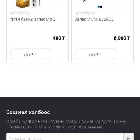
Үзгэн балны запас M&G
Запас MONTEVERDE
400
₮
8,900
₮
Дууссан
Дууссан
Сошиал холбоос
ИМЭЙЛ ХАЯГАА БҮРТГҮҮЛЭЭД ХУДАЛДААНЫ ТАЛААРХ ШИНЭ,
СОНИРХОЛТОЙ МЭДЭЭЛЛИЙГ ХҮЛЭЭН АВААРАЙ.