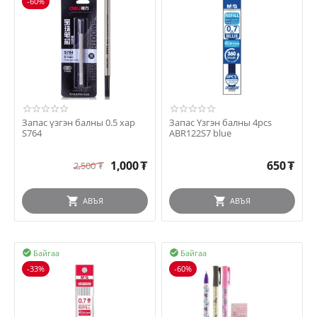
-60%
Запас үзгэн балны 0.5 хар
Запас Үзгэн балны 4pcs
S764
ABR122S7 blue
1,000
₮
650
₮
2,500
₮
АВЪЯ
АВЪЯ
Байгаа
Байгаа


-33%
-60%