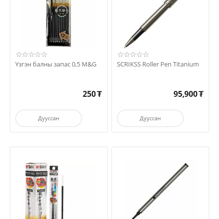
Үзгэн балны запас 0,5 M&G
SCRIKSS Roller Pen Titanium
250
₮
95,900
₮
Дууссан
Дууссан