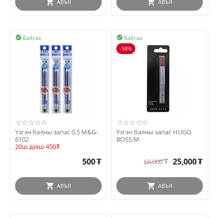
АВЪЯ
АВЪЯ
Байгаа
Байгаа


-58%
Үзгэн балны запас 0,5 M&G-
Үзгэн балны запас HUGO
6102
BOSS,M
20ш дээш 450₮
500
₮
25,000
₮
60,000
₮
АВЪЯ
АВЪЯ