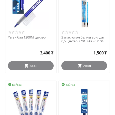
Үзгэн бал 1200М цэнхэр
Запас үзгэн балны арилдаг
0,5 цэнхэр 7701B AKR67104
3,400
₮
1,500
₮
АВЪЯ
АВЪЯ
Байгаа
Байгаа

