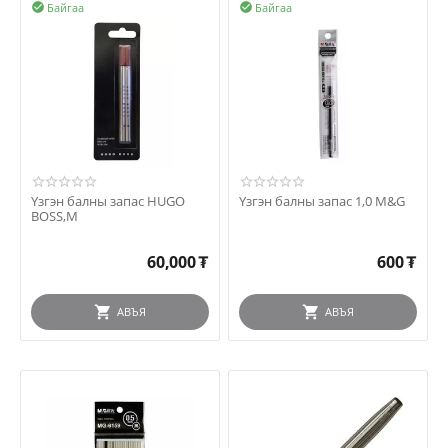
Байгаа
Байгаа


Үзгэн балны запас HUGO
Үзгэн балны запас 1,0 M&G
BOSS,M
60,000
₮
600
₮
АВЪЯ
АВЪЯ