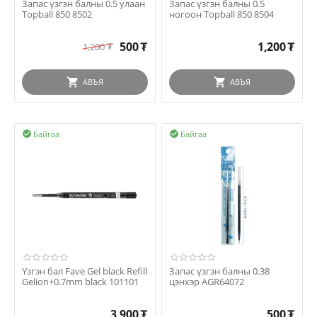
Запас үзгэн балны 0.5 улаан
Запас үзгэн балны 0.5
Topball 850 8502
ногоон Topball 850 8504
500
₮
1,200
₮
1,200
₮
АВЪЯ
АВЪЯ
Байгаа
Байгаа


Үзгэн бал Fave Gel black Refill
Запас үзгэн балны 0.38
Gelion+0.7mm black 101101
цэнхэр AGR64072
3,900
₮
500
₮