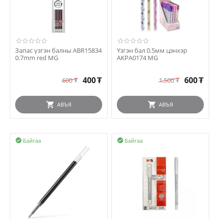
Запас үзгэн балны ABR15834
Үзгэн бал 0.5мм цэнхэр
0.7mm red MG
AKPA0174 MG
400
₮
600
₮
600
₮
1,500
₮
АВЪЯ
АВЪЯ
Байгаа
Байгаа

