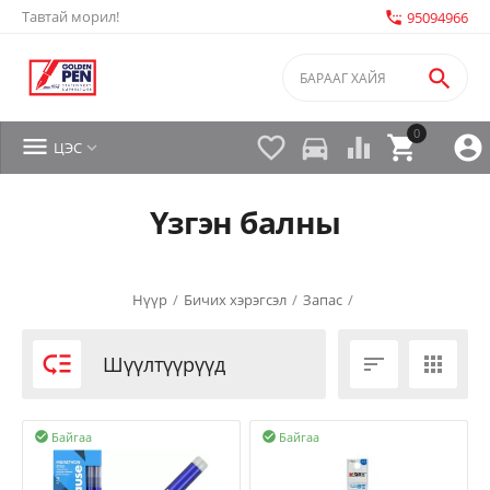
Тавтай морил!
settings_phone
95094966

0


directions_car



ЦЭС

Үзгэн балны
Нүүр
/
Бичих хэрэгсэл
/
Запас
/

Шүүлтүүрүүд


Байгаа
Байгаа

