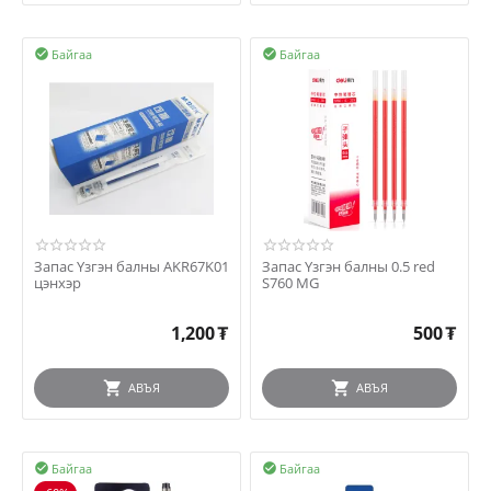
Байгаа
Байгаа


Запас Үзгэн балны AKR67K01
Запас Үзгэн балны 0.5 red
цэнхэр
S760 MG
1,200
₮
500
₮
АВЪЯ
АВЪЯ
Байгаа
Байгаа

