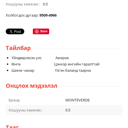
Хошууны хэмжээс
0.5
Холбогдох дугаар:
9509-4966
Save
Тайлбар
Үйлдвэрлэсэн улс Америк
Өнгө Цэнхэр өнгийн гаралттай
Шинж чанар Үзгэн баланд таарна
Онцлох мэдээлэл
Брэнд:
MONTEVERDE
Хошууны хэмжээс :
0.5
Тааг