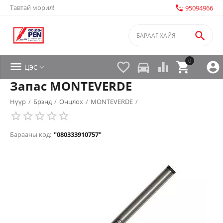
Тавтай морил!
settings_phone
95094966

0


directions_car



ЦЭС

Запас MONTEVERDE
Нүүр
/
Брэнд
/
Онцлох
/
MONTEVERDE
/
Барааны код:
"080333910757"