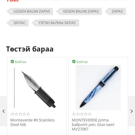
UZGEN BALNII ZAPAS
VZGEN BALNII ZAPAS
ZAPAS
ЗАПАС
ҮЗГЭН БАЛНЫ ЗАПАС
Төстэй бараа
Байгаа
Байгаа



Monteverde #6 Stainless
MONTEVERDE prima
Steel Nib
ballpoint pen, blue swirl
w
MV27087