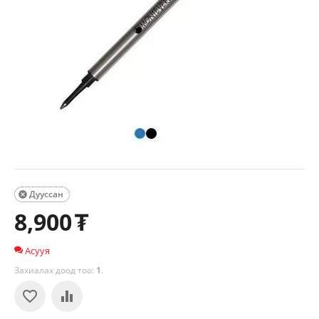
Дууссан

8,900
₮
Асууя
Захиалах доод тоо:
1
.