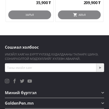
35,900
₮
209,900
₮
ХАРЪЯ
АВЪЯ
Сошиал холбоос
ИМЭЙЛ ХАЯГАА БҮРТГҮҮЛЭЭД ХУДАЛДААНЫ ТАЛААРХ ШИНЭ,
СОНИРХОЛТОЙ МЭДЭЭЛЛИЙГ ХҮЛЭЭН АВААРАЙ.
Миний бүртгэл
GoldenPen.mn