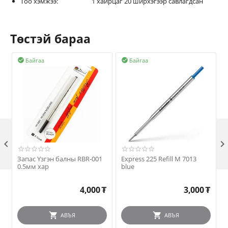
Тоо хэмжээ: 1 хайрцаг 20 ширхэгээр савлагдсан
Төстэй бараа
Байгаа
Байгаа



Запас Үзгэн балны RBR-001
Express 225 Refill M 7013
P
0.5мм хар
blue
4,000
₮
3,000
₮
АВЪЯ
АВЪЯ