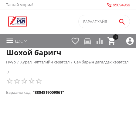
Тавтай морил!
settings_phone
95094966

0


directions_car



ЦЭС

Шохой баригч
Нүүр
/
Хурал, илтгэлийн хэрэгсэл
/
Самбарын дагалдах хэрэгсэл
/
Барааны код:
"8804819009061"