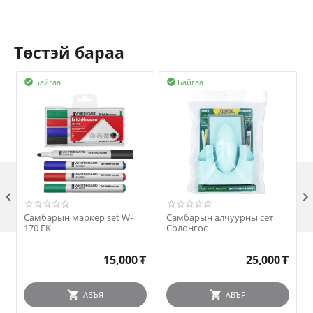
Төстэй бараа
Байгаа
Байгаа



Самбарын маркер set W-
Самбарын алчуурны сет
170 EK
Солонгос
15,000
₮
25,000
₮
АВЪЯ
АВЪЯ