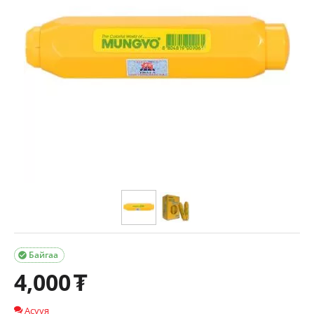
Байгаа

4,000
₮
Асууя