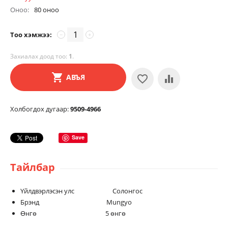
Оноо:
80 оноо
Тоо хэмжээ:
−
+
Захиалах доод тоо:
1
.
АВЪЯ
Холбогдох дугаар:
9509-4966
Save
Тайлбар
Үйлдвэрлэсэн улс Солонгос
Брэнд Mungyo
Өнгө 5 өнгө