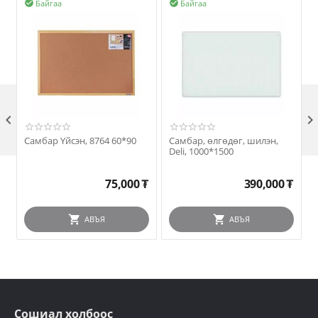
Байгаа
Байгаа



Самбар Үйсэн, 8764 60*90
Самбар, өлгөдөг, шилэн,
Deli, 1000*1500
75,000
₮
390,000
₮
АВЪЯ
АВЪЯ
Сошиал холбоос