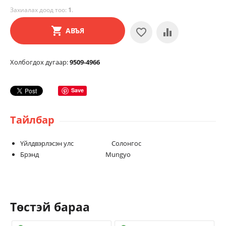
Захиалах доод тоо:
1
.
АВЪЯ
Холбогдох дугаар:
9509-4966
Save
Тайлбар
Үйлдвэрлэсэн улс Солонгос
Брэнд Mungyo
Төстэй бараа