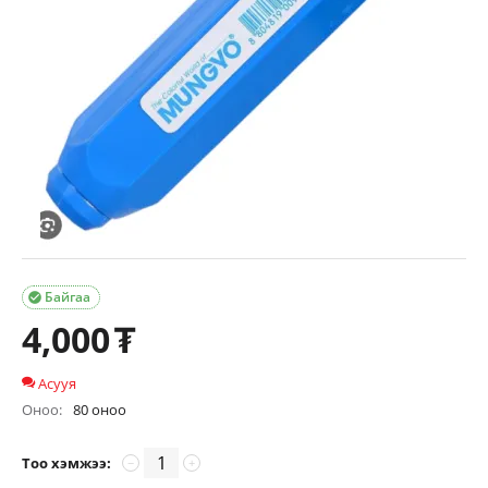
Байгаа

4,000
₮
Асууя
Оноо:
80 оноо
Тоо хэмжээ:
−
+