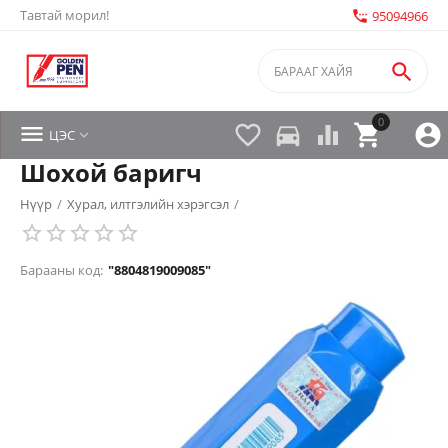
Тавтай морил!
settings_phone
95094966

0


directions_car



ЦЭС

Шохой баригч
Нүүр
/
Хурал, илтгэлийн хэрэгсэл
/
Барааны код:
"8804819009085"