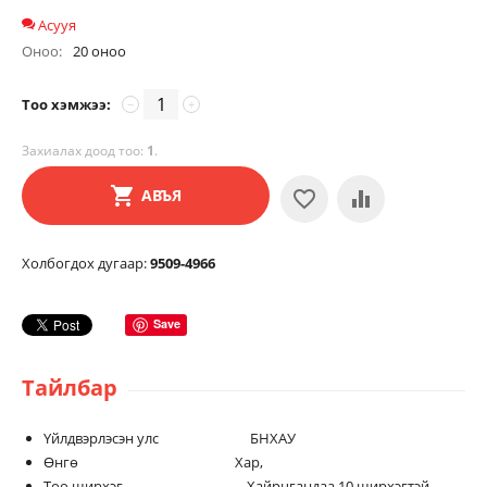
Асууя
Оноо:
20 оноо
Тоо хэмжээ:
−
+
Захиалах доод тоо:
1
.
АВЪЯ
Холбогдох дугаар:
9509-4966
Save
Тайлбар
Үйлдвэрлэсэн улс БНХАУ
Өнгө Хар,
Тоо ширхэг Хайрцгандаа 10 ширхэгтэй