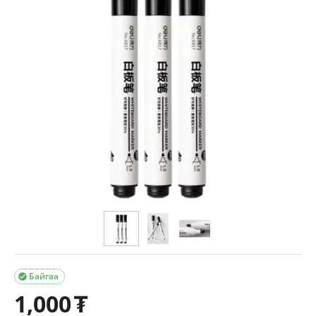
Байгаа

1,000
₮