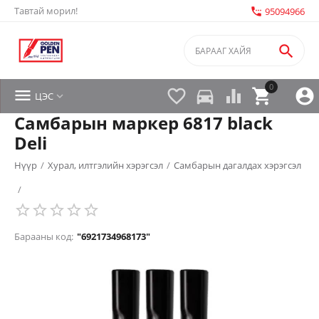
Тавтай морил!
settings_phone
95094966

0


directions_car



ЦЭС

Самбарын маркер 6817 black
Deli
Нүүр
/
Хурал, илтгэлийн хэрэгсэл
/
Самбарын дагалдах хэрэгсэл
/
Барааны код:
"6921734968173"