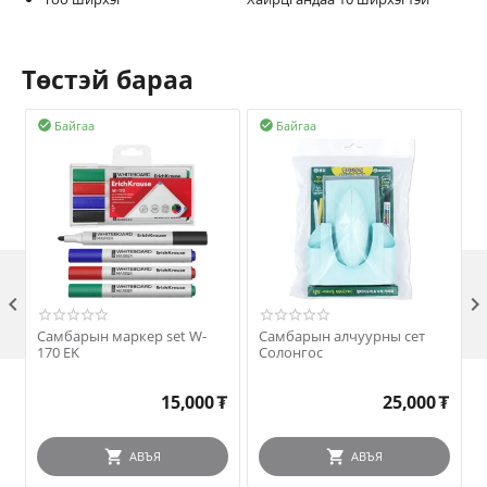
Төстэй бараа
Байгаа
Байгаа



Самбарын маркер set W-
Самбарын алчуурны сет
170 EK
Солонгос
15,000
₮
25,000
₮
АВЪЯ
АВЪЯ