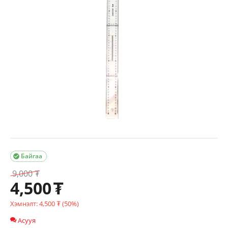
Байгаа

9,000
₮
4,500
₮
Хэмнэлт:
4,500
₮
(
50
%)
Асууя