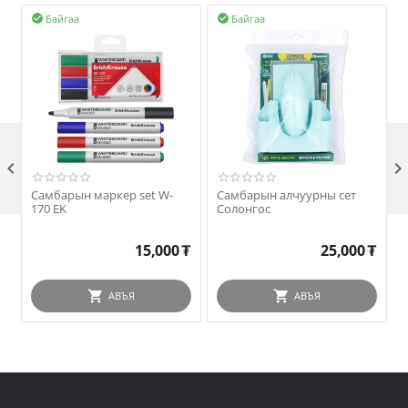
Байгаа
Байгаа



Самбарын маркер set W-
Самбарын алчуурны сет
170 EK
Солонгос
15,000
₮
25,000
₮
АВЪЯ
АВЪЯ