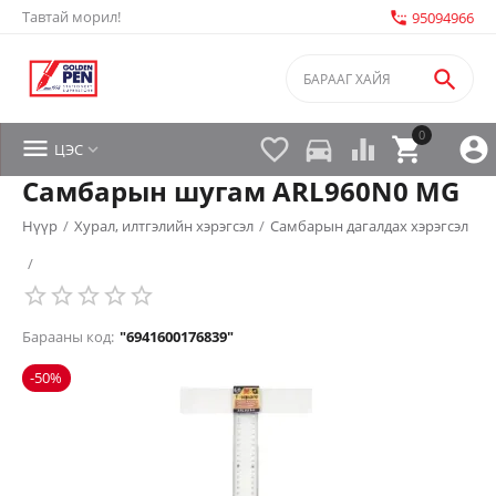
Тавтай морил!
settings_phone
95094966

0


directions_car



ЦЭС

Самбарын шугам ARL960N0 MG
Нүүр
/
Хурал, илтгэлийн хэрэгсэл
/
Самбарын дагалдах хэрэгсэл
/
Барааны код:
"6941600176839"
-50%