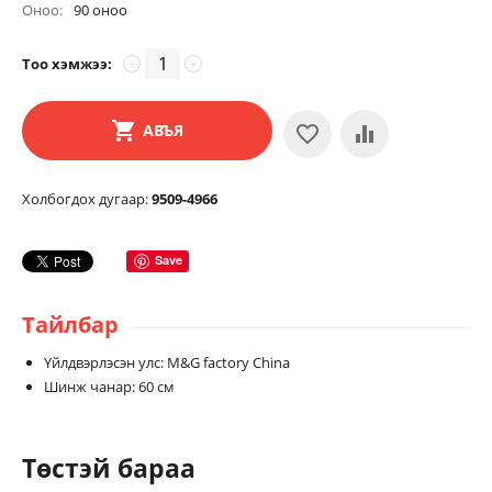
Оноо:
90 оноо
Тоо хэмжээ:
−
+
АВЪЯ
Холбогдох дугаар:
9509-4966
Save
Тайлбар
Үйлдвэрлэсэн улс: M&G factory China
Шинж чанар: 60 см
Төстэй бараа