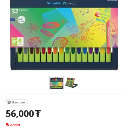
Дууссан

56,000
₮
Асууя