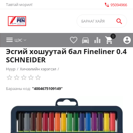
Тавтай морил!
settings_phone
95094966

0


directions_car



ЦЭС

Эсгий хошуутай бал Fineliner 0.4
SCHNEIDER
Нүүр
/
Хичээлийн хэрэгсэл
/
Барааны код:
"4004675109149"