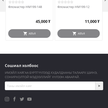
Фломастер HM199-148
Фломастер HM199-12
45,000
₮
11,000
₮
АВЪЯ
АВЪЯ
Сошиал холбоос
ИМЭЙЛ ХАЯГАА БҮРТГҮҮЛЭЭД ХУДАЛДААНЫ ТАЛААРХ ШИНЭ,
СОНИРХОЛТОЙ МЭДЭЭЛЛИЙГ ХҮЛЭЭН АВААРАЙ.