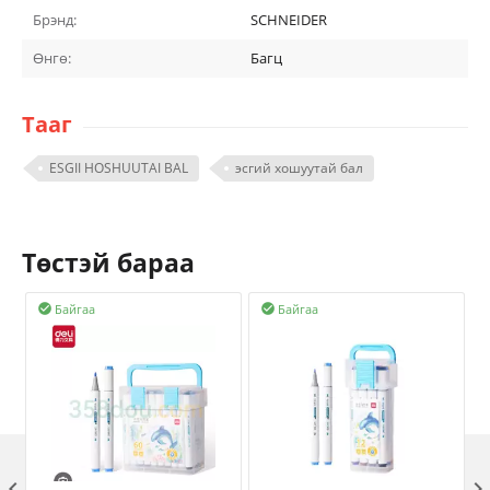
Брэнд:
SCHNEIDER
Өнгө:
Багц
Тааг
ESGII HOSHUUTAI BAL
эсгий хошуутай бал
Төстэй бараа
Байгаа
Байгаа


