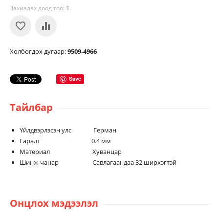
Захиалах доод тоо:
1
.
Холбогдох дугаар:
9509-4966
Save
Тайлбар
Үйлдвэрлэсэн улс Герман
Гаралт 0.4 мм
Материал Хуванцар
Шинж чанар Савлагаандаа 32 ширхэгтэй
Онцлох мэдээлэл