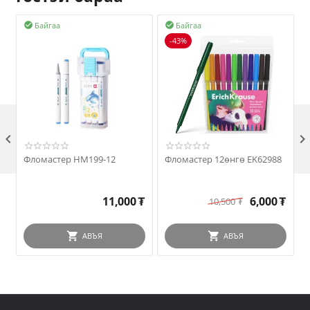
Байгаа
Байгаа


-43%

Фломастер HM199-12
Фломастер 12өнгө EK62988
11,000
₮
6,000
₮
10,500
₮
АВЪЯ
АВЪЯ