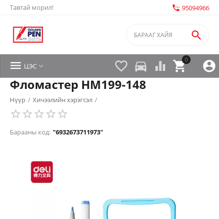
Тавтай морил!
settings_phone
95094966

0


directions_car



ЦЭС

Фломастер HM199-148
Нүүр
/
Хичээлийн хэрэгсэл
/
Барааны код:
"6932673711973"