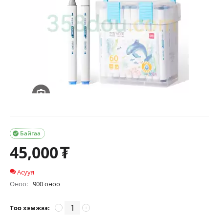
Байгаа

45,000
₮
Асууя
Оноо:
900 оноо
Тоо хэмжээ:
−
+