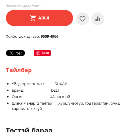
Захиалах доод тоо:
1
.
АВЪЯ
Холбогдох дугаар:
9509-4966
Save
Тайлбар
Үйлдвэрлэсэн улс: БНХАУ
Брэнд: DELI
Өнгө: 48 өнгөтэй
Шинж чанар: 2 талтай Хурц үнэргүй, тод гаралтай , хүнд
харшил өгөхгүй
Төстэй бараа