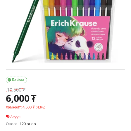
Байгаа

10,500
₮
6,000
₮
Хэмнэлт:
4,500
₮
(
43
%)
Асууя
Оноо:
120 оноо