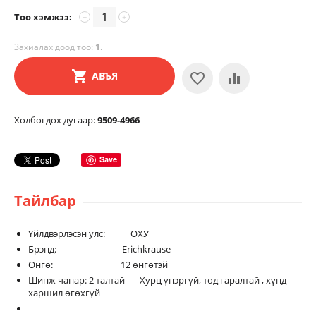
Тоо хэмжээ:
−
+
Захиалах доод тоо:
1
.
АВЪЯ
Холбогдох дугаар:
9509-4966
Save
Тайлбар
Үйлдвэрлэсэн улс: ОХУ
Брэнд: Erichkrause
Өнгө: 12 өнгөтэй
Шинж чанар: 2 талтай Хурц үнэргүй, тод гаралтай , хүнд
харшил өгөхгүй