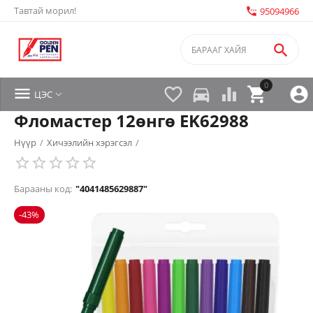
Тавтай морил!
settings_phone
95094966

0


directions_car



ЦЭС

Фломастер 12өнгө EK62988
Нүүр
/
Хичээлийн хэрэгсэл
/
Барааны код:
"4041485629887"
-43%