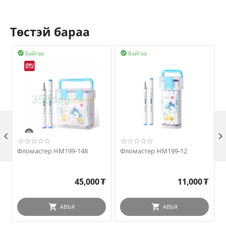
Төстэй бараа
Байгаа
Байгаа



Фломастер HM199-148
Фломастер HM199-12
45,000
₮
11,000
₮
АВЪЯ
АВЪЯ