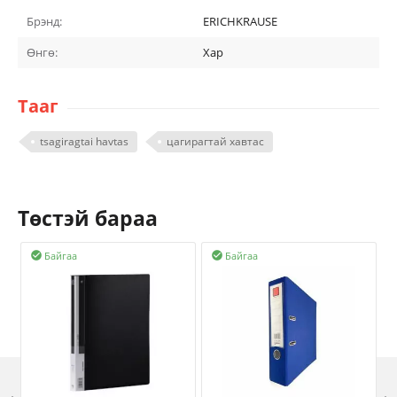
Брэнд:
ERICHKRAUSE
Өнгө:
Хар
Тааг
tsagiragtai havtas
цагирагтай хавтас
Төстэй бараа
Байгаа
Байгаа

