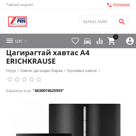
Тавтай морил!
settings_phone
95094966

0


directions_car



ЦЭС

Цагирагтай хавтас A4
ERICHKRAUSE
Нүүр
/
Хавтас дагалдах бараа
/
Архивын хавтас
/
Барааны код:
"4630074625593"