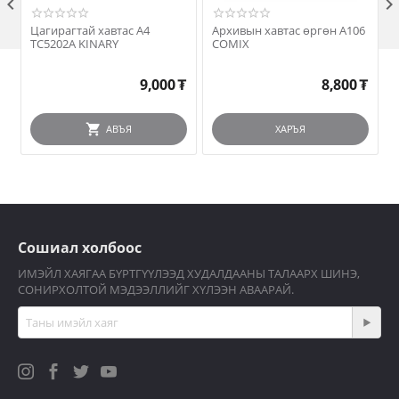

Цагирагтай хавтас A4
Архивын хавтас өргөн A106
TC5202A KINARY
COMIX
9,000
₮
8,800
₮
АВЪЯ
ХАРЪЯ
Сошиал холбоос
ИМЭЙЛ ХАЯГАА БҮРТГҮҮЛЭЭД ХУДАЛДААНЫ ТАЛААРХ ШИНЭ,
СОНИРХОЛТОЙ МЭДЭЭЛЛИЙГ ХҮЛЭЭН АВААРАЙ.