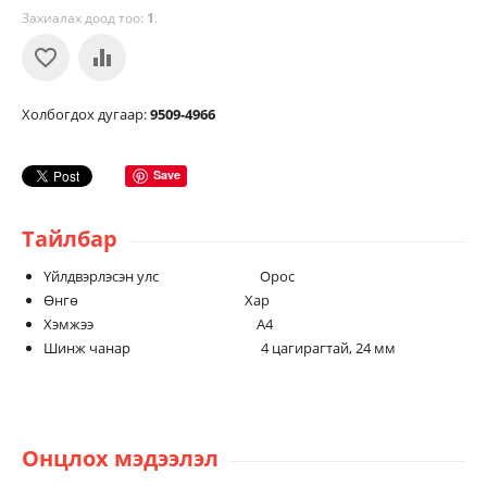
Захиалах доод тоо:
1
.
Холбогдох дугаар:
9509-4966
Save
Тайлбар
Үйлдвэрлэсэн улс Орос
Өнгө Хар
Хэмжээ А4
Шинж чанар 4 цагирагтай, 24 мм
Онцлох мэдээлэл