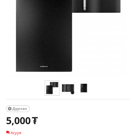
Дууссан

5,000
₮
Асууя