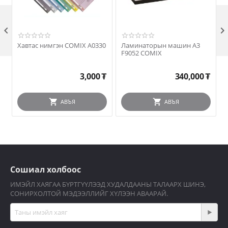

Хавтас нимгэн COMIX A0330
Ламинаторын машин А3
F9052 COMIX
3,000
₮
340,000
₮
АВЪЯ
АВЪЯ
Сошиал холбоос
ИМЭЙЛ ХАЯГАА БҮРТГҮҮЛЭЭД ХУДАЛДААНЫ ТАЛААРХ ШИНЭ,
СОНИРХОЛТОЙ МЭДЭЭЛЛИЙГ ХҮЛЭЭН АВААРАЙ.