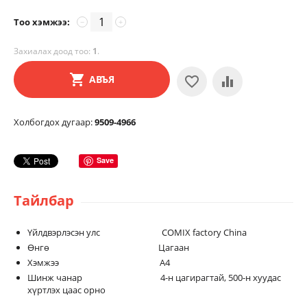
Тоо хэмжээ:
−
+
Захиалах доод тоо:
1
.
АВЪЯ
Холбогдох дугаар:
9509-4966
Save
Тайлбар
Үйлдвэрлэсэн улс COMIX factory China
Өнгө Цагаан
Хэмжээ А4
Шинж чанар 4-н цагирагтай, 500-н хуудас
хүртлэх цаас орно