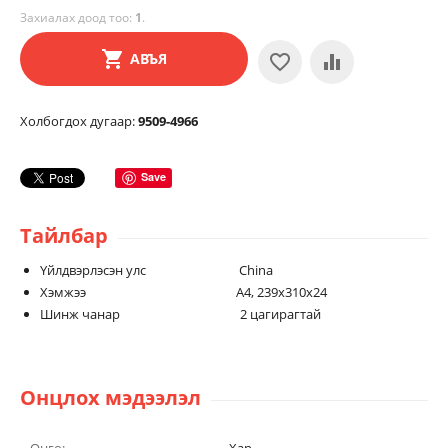
Захиалах доод тоо:
1
.
АВЪЯ
Холбогдох дугаар:
9509-4966
Save
Тайлбар
Үйлдвэрлэсэн улс China
Хэмжээ А4, 239x310x24
Шинж чанар 2 цагирагтай
Онцлох мэдээлэл