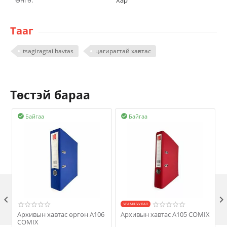
Өнгө:
Хар
Тааг
tsagiragtai havtas
цагирагтай хавтас
Төстэй бараа
Байгаа
Байгаа



УРАМШУУЛАЛ
Архивын хавтас өргөн A106
Архивын хавтас A105 COMIX
COMIX