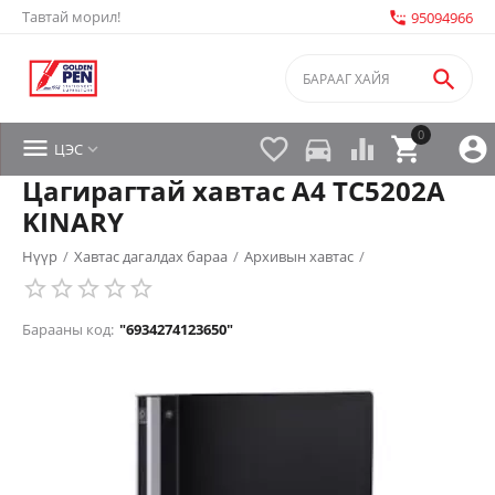
Тавтай морил!
settings_phone
95094966

0


directions_car



ЦЭС

Цагирагтай хавтас A4 TC5202A
KINARY
Нүүр
/
Хавтас дагалдах бараа
/
Архивын хавтас
/
Барааны код:
"6934274123650"