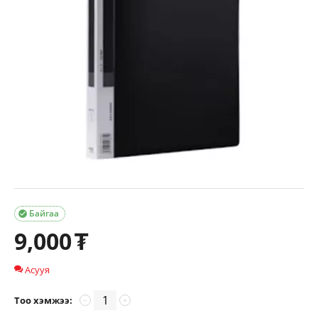
Байгаа

9,000
₮
Асууя
Тоо хэмжээ:
−
+