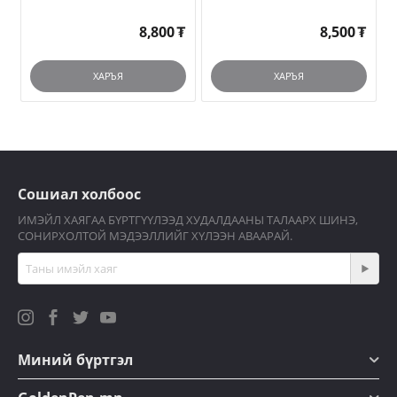
8,800
₮
8,500
₮
ХАРЪЯ
ХАРЪЯ
Сошиал холбоос
ИМЭЙЛ ХАЯГАА БҮРТГҮҮЛЭЭД ХУДАЛДААНЫ ТАЛААРХ ШИНЭ,
СОНИРХОЛТОЙ МЭДЭЭЛЛИЙГ ХҮЛЭЭН АВААРАЙ.
Миний бүртгэл