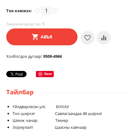
Тоо хэмжээ:
−
+
Захиалах доод тоо:
1
.
АВЪЯ
Холбогдох дугаар:
9509-4966
Save
Тайлбар
Үйлдвэрлэсэн улс БНХАУ
Тоо ширхэг Савлагаандаа 48 ширхэг
Шинж чанар Төмөр
Зориулалт Цаасны хавчаар