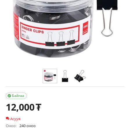
Байгаа

12,000
₮
Асууя
Оноо:
240 оноо