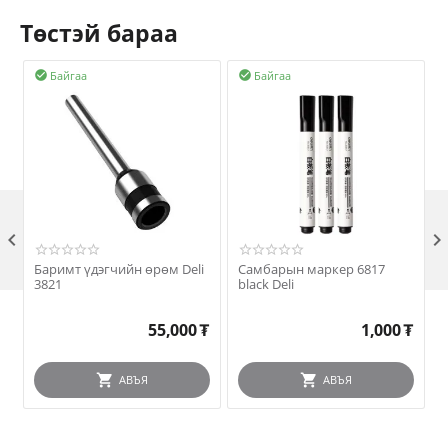
Төстэй бараа
Байгаа
Байгаа



Баримт үдэгчийн өрөм Deli
Самбарын маркер 6817
3821
black Deli
55,000
₮
1,000
₮
АВЪЯ
АВЪЯ