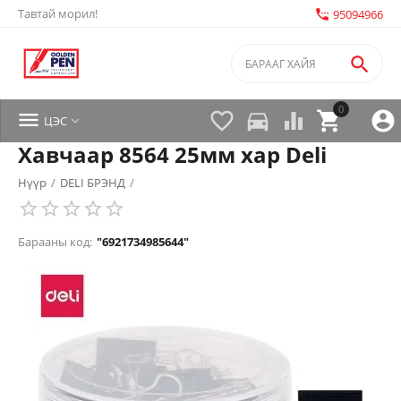
Тавтай морил!
settings_phone
95094966

0


directions_car



ЦЭС

Хавчаар 8564 25мм хар Deli
Нүүр
/
DELI БРЭНД
/
Барааны код:
"6921734985644"