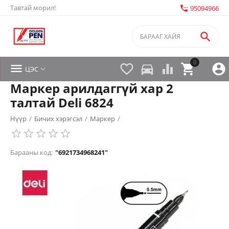
Тавтай морил!
settings_phone
95094966

0


directions_car



ЦЭС

Маркер арилдаггүй хар 2
талтай Deli 6824
Нүүр
/
Бичих хэрэгсэл
/
Маркер
/
Барааны код:
"6921734968241"