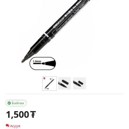
Байгаа

1,500
₮
Асууя