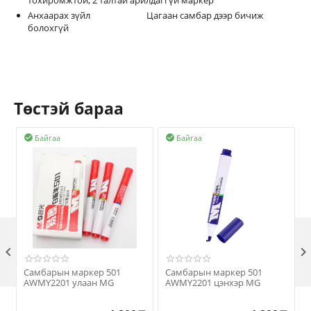
тохиромжтой, 2 талтай арилдаггүй маркер
Анхаарах зүйл Цагаан самбар дээр бичиж
болохгүй
Төстэй бараа
Байгаа
Байгаа



Самбарын маркер 501
Самбарын маркер 501
AWMY2201 улаан MG
AWMY2201 цэнхэр MG