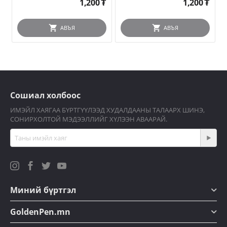
1,200
₮
1,200
₮
АВЪЯ
АВЪЯ
Сошиал холбоос
ИМЭЙЛ ХАЯГАА БҮРТГҮҮЛЭЭД ХУДАЛДААНЫ ТАЛААРХ ШИНЭ,
СОНИРХОЛТОЙ МЭДЭЭЛЛИЙГ ХҮЛЭЭН АВААРАЙ.
Миний бүртгэл
GoldenPen.mn