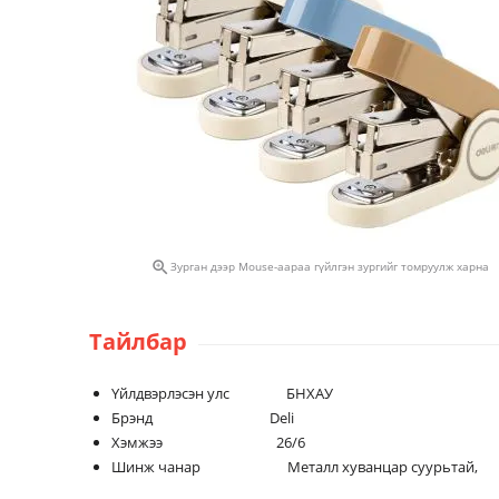

Зурган дээр Mouse-аараа гүйлгэн зургийг томруулж харна
Тайлбар
Үйлдвэрлэсэн улс БНХАУ
Брэнд Deli
Хэмжээ 26/6
Шинж чанар Металл хуванцар суурьтай,