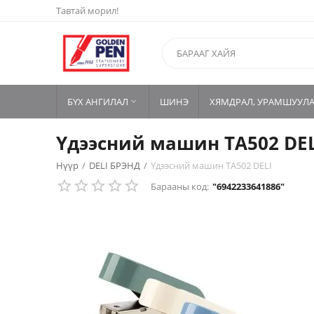
Тавтай морил!
БҮХ АНГИЛАЛ
ШИНЭ
ХЯМДРАЛ, УРАМШУУЛ

Үдээсний машин TA502 DEL
Нүүр
/
DELI БРЭНД
/
Үдээсний машин TA502 DELI
Барааны код:
"6942233641886"