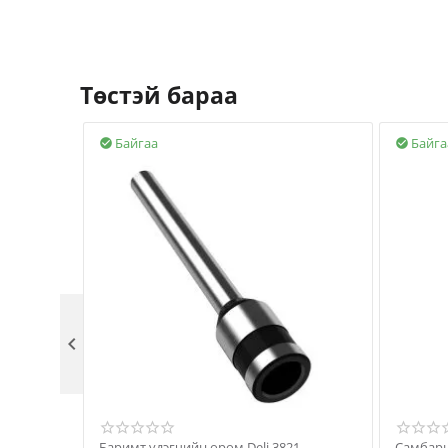
Төстэй бараа
Байгаа
Байга



Баримт үдэгчийн өрөм Deli 3821
Самбары