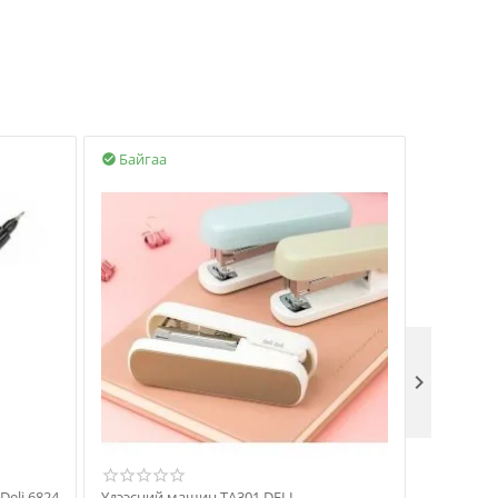
Байгаа
Байгаа



р 2 талтай Deli 6824
Үдээсний машин TA301 DELI