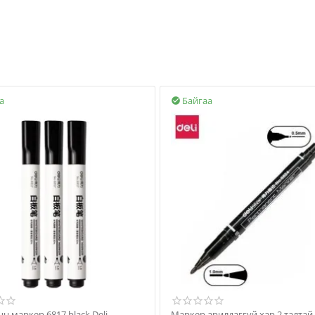
а
Байгаа

н маркер 6817 black Deli
Маркер арилдаггүй ха