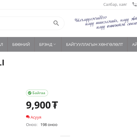
Салбар, хаяг
settings_phon

АЛ
БӨӨНИЙ
БРЭНД
БАЙГУУЛЛАГЫН ХӨНГӨЛӨЛТ
А

I
Байгаа

9,900
₮
Асууя
Оноо:
198 оноо