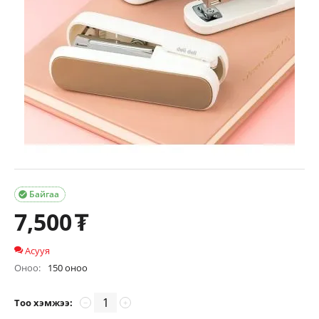
Байгаа

7,500
₮
Асууя
Оноо:
150 оноо
Тоо хэмжээ:
−
+