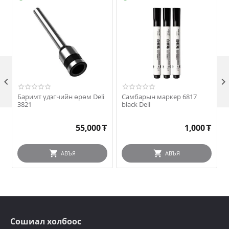

Баримт үдэгчийн өрөм Deli
Самбарын маркер 6817
3821
black Deli
55,000
₮
1,000
₮
АВЪЯ
АВЪЯ
Сошиал холбоос