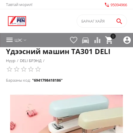
Тавтай морил!
settings_phone
95094966

0


directions_car



ЦЭС

Үдээсний машин TA301 DELI
Нүүр
/
DELI БРЭНД
/
Барааны код:
"6941798418186"