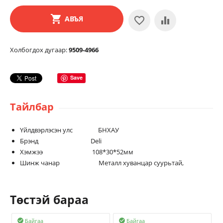
АВЪЯ
Холбогдох дугаар:
9509-4966
Save
Тайлбар
Үйлдвэрлэсэн улс БНХАУ
Брэнд Deli
Хэмжээ 108*30*52мм
Шинж чанар Металл хуванцар суурьтай,
Төстэй бараа
Байгаа
Байгаа

