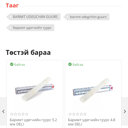
Тааг
BARIMT UDEGCHIIN GUURS
barimt vdegchiin guurs
баримт үдэгчийн гуурс
Төстэй бараа
Байгаа
Байгаа



Баримт үдэгчийн гуурс 5.2
Баримт үдэгчийн гуурс 4.8
мм DELI
мм DELI