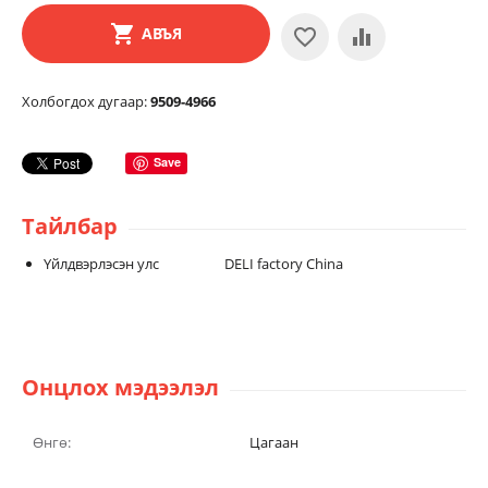
АВЪЯ
Холбогдох дугаар:
9509-4966
Save
Тайлбар
Үйлдвэрлэсэн улс DELI factory China
Онцлох мэдээлэл
Өнгө:
Цагаан