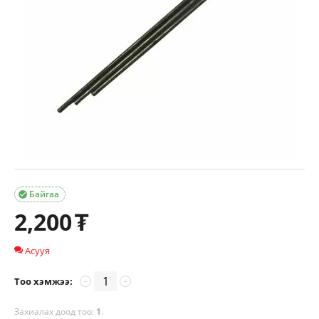
Байгаа

2,200
₮
Асууя
Тоо хэмжээ:
−
+
Захиалах доод тоо:
1
.