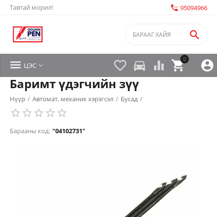
Тавтай морил!
settings_phone
95094966

0


directions_car



ЦЭС

Баримт үдэгчийн зүү
Нүүр
/
Автомат, механик хэрэгсэл
/
Бусад
/
Барааны код:
"04102731"