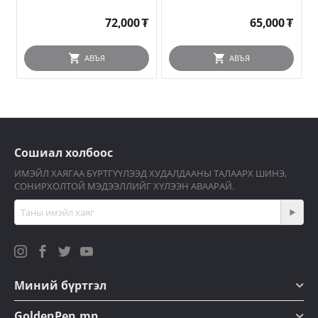
72,000
₮
65,000
₮
АВЪЯ
АВЪЯ
Сошиал холбоос
ИМЭЙЛ ХАЯГАА БҮРТГҮҮЛЭЭД ХУДАЛДААНЫ ТАЛААРХ ШИНЭ,
СОНИРХОЛТОЙ МЭДЭЭЛЛИЙГ ХҮЛЭЭН АВААРАЙ.
Миний бүртгэл
GoldenPen.mn